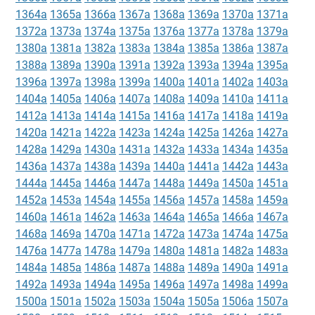
1364a
1365a
1366a
1367a
1368a
1369a
1370a
1371a
1372a
1373a
1374a
1375a
1376a
1377a
1378a
1379a
1380a
1381a
1382a
1383a
1384a
1385a
1386a
1387a
1388a
1389a
1390a
1391a
1392a
1393a
1394a
1395a
1396a
1397a
1398a
1399a
1400a
1401a
1402a
1403a
1404a
1405a
1406a
1407a
1408a
1409a
1410a
1411a
1412a
1413a
1414a
1415a
1416a
1417a
1418a
1419a
1420a
1421a
1422a
1423a
1424a
1425a
1426a
1427a
1428a
1429a
1430a
1431a
1432a
1433a
1434a
1435a
1436a
1437a
1438a
1439a
1440a
1441a
1442a
1443a
1444a
1445a
1446a
1447a
1448a
1449a
1450a
1451a
1452a
1453a
1454a
1455a
1456a
1457a
1458a
1459a
1460a
1461a
1462a
1463a
1464a
1465a
1466a
1467a
1468a
1469a
1470a
1471a
1472a
1473a
1474a
1475a
1476a
1477a
1478a
1479a
1480a
1481a
1482a
1483a
1484a
1485a
1486a
1487a
1488a
1489a
1490a
1491a
1492a
1493a
1494a
1495a
1496a
1497a
1498a
1499a
1500a
1501a
1502a
1503a
1504a
1505a
1506a
1507a