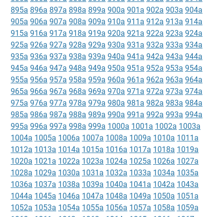
895a
896a
897a
898a
899a
900a
901a
902a
903a
904a
905a
906a
907a
908a
909a
910a
911a
912a
913a
914a
915a
916a
917a
918a
919a
920a
921a
922a
923a
924a
925a
926a
927a
928a
929a
930a
931a
932a
933a
934a
935a
936a
937a
938a
939a
940a
941a
942a
943a
944a
945a
946a
947a
948a
949a
950a
951a
952a
953a
954a
955a
956a
957a
958a
959a
960a
961a
962a
963a
964a
965a
966a
967a
968a
969a
970a
971a
972a
973a
974a
975a
976a
977a
978a
979a
980a
981a
982a
983a
984a
985a
986a
987a
988a
989a
990a
991a
992a
993a
994a
995a
996a
997a
998a
999a
1000a
1001a
1002a
1003a
1004a
1005a
1006a
1007a
1008a
1009a
1010a
1011a
1012a
1013a
1014a
1015a
1016a
1017a
1018a
1019a
1020a
1021a
1022a
1023a
1024a
1025a
1026a
1027a
1028a
1029a
1030a
1031a
1032a
1033a
1034a
1035a
1036a
1037a
1038a
1039a
1040a
1041a
1042a
1043a
1044a
1045a
1046a
1047a
1048a
1049a
1050a
1051a
1052a
1053a
1054a
1055a
1056a
1057a
1058a
1059a