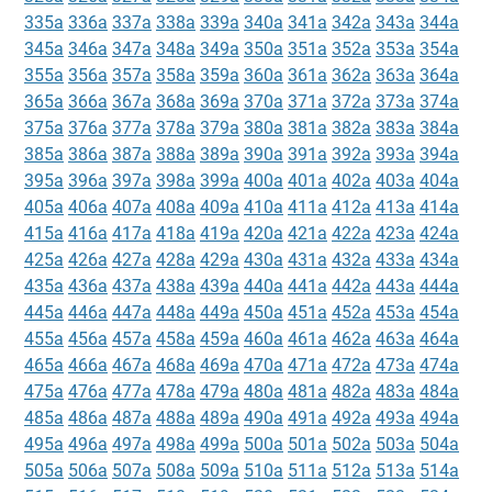
335a
336a
337a
338a
339a
340a
341a
342a
343a
344a
345a
346a
347a
348a
349a
350a
351a
352a
353a
354a
355a
356a
357a
358a
359a
360a
361a
362a
363a
364a
365a
366a
367a
368a
369a
370a
371a
372a
373a
374a
375a
376a
377a
378a
379a
380a
381a
382a
383a
384a
385a
386a
387a
388a
389a
390a
391a
392a
393a
394a
395a
396a
397a
398a
399a
400a
401a
402a
403a
404a
405a
406a
407a
408a
409a
410a
411a
412a
413a
414a
415a
416a
417a
418a
419a
420a
421a
422a
423a
424a
425a
426a
427a
428a
429a
430a
431a
432a
433a
434a
435a
436a
437a
438a
439a
440a
441a
442a
443a
444a
445a
446a
447a
448a
449a
450a
451a
452a
453a
454a
455a
456a
457a
458a
459a
460a
461a
462a
463a
464a
465a
466a
467a
468a
469a
470a
471a
472a
473a
474a
475a
476a
477a
478a
479a
480a
481a
482a
483a
484a
485a
486a
487a
488a
489a
490a
491a
492a
493a
494a
495a
496a
497a
498a
499a
500a
501a
502a
503a
504a
505a
506a
507a
508a
509a
510a
511a
512a
513a
514a