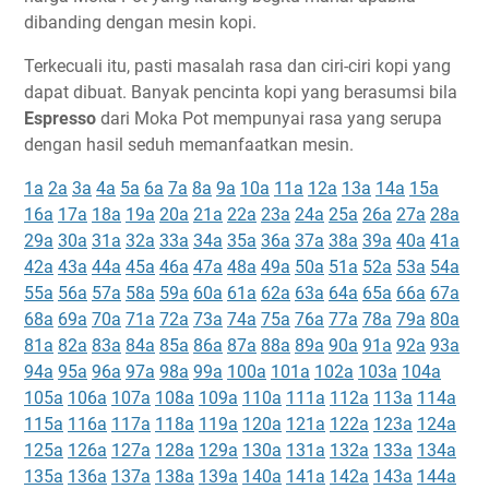
dibanding dengan mesin kopi.
Terkecuali itu, pasti masalah rasa dan ciri-ciri kopi yang
dapat dibuat. Banyak pencinta kopi yang berasumsi bila
Espresso
dari Moka Pot mempunyai rasa yang serupa
dengan hasil seduh memanfaatkan mesin.
1a
2a
3a
4a
5a
6a
7a
8a
9a
10a
11a
12a
13a
14a
15a
16a
17a
18a
19a
20a
21a
22a
23a
24a
25a
26a
27a
28a
29a
30a
31a
32a
33a
34a
35a
36a
37a
38a
39a
40a
41a
42a
43a
44a
45a
46a
47a
48a
49a
50a
51a
52a
53a
54a
55a
56a
57a
58a
59a
60a
61a
62a
63a
64a
65a
66a
67a
68a
69a
70a
71a
72a
73a
74a
75a
76a
77a
78a
79a
80a
81a
82a
83a
84a
85a
86a
87a
88a
89a
90a
91a
92a
93a
94a
95a
96a
97a
98a
99a
100a
101a
102a
103a
104a
105a
106a
107a
108a
109a
110a
111a
112a
113a
114a
115a
116a
117a
118a
119a
120a
121a
122a
123a
124a
125a
126a
127a
128a
129a
130a
131a
132a
133a
134a
135a
136a
137a
138a
139a
140a
141a
142a
143a
144a