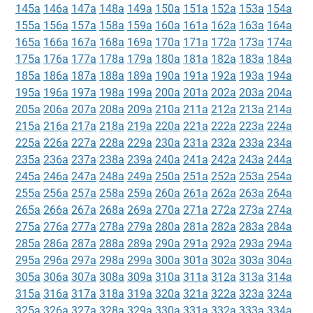
145a
146a
147a
148a
149a
150a
151a
152a
153a
154a
155a
156a
157a
158a
159a
160a
161a
162a
163a
164a
165a
166a
167a
168a
169a
170a
171a
172a
173a
174a
175a
176a
177a
178a
179a
180a
181a
182a
183a
184a
185a
186a
187a
188a
189a
190a
191a
192a
193a
194a
195a
196a
197a
198a
199a
200a
201a
202a
203a
204a
205a
206a
207a
208a
209a
210a
211a
212a
213a
214a
215a
216a
217a
218a
219a
220a
221a
222a
223a
224a
225a
226a
227a
228a
229a
230a
231a
232a
233a
234a
235a
236a
237a
238a
239a
240a
241a
242a
243a
244a
245a
246a
247a
248a
249a
250a
251a
252a
253a
254a
255a
256a
257a
258a
259a
260a
261a
262a
263a
264a
265a
266a
267a
268a
269a
270a
271a
272a
273a
274a
275a
276a
277a
278a
279a
280a
281a
282a
283a
284a
285a
286a
287a
288a
289a
290a
291a
292a
293a
294a
295a
296a
297a
298a
299a
300a
301a
302a
303a
304a
305a
306a
307a
308a
309a
310a
311a
312a
313a
314a
315a
316a
317a
318a
319a
320a
321a
322a
323a
324a
325a
326a
327a
328a
329a
330a
331a
332a
333a
334a