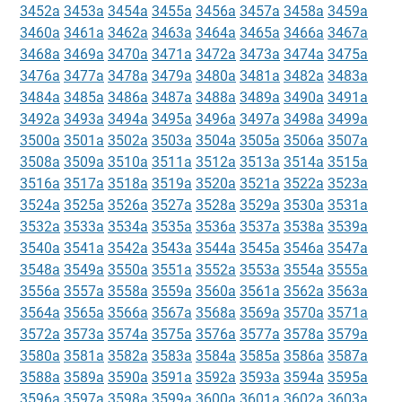
3452a
3453a
3454a
3455a
3456a
3457a
3458a
3459a
3460a
3461a
3462a
3463a
3464a
3465a
3466a
3467a
3468a
3469a
3470a
3471a
3472a
3473a
3474a
3475a
3476a
3477a
3478a
3479a
3480a
3481a
3482a
3483a
3484a
3485a
3486a
3487a
3488a
3489a
3490a
3491a
3492a
3493a
3494a
3495a
3496a
3497a
3498a
3499a
3500a
3501a
3502a
3503a
3504a
3505a
3506a
3507a
3508a
3509a
3510a
3511a
3512a
3513a
3514a
3515a
3516a
3517a
3518a
3519a
3520a
3521a
3522a
3523a
3524a
3525a
3526a
3527a
3528a
3529a
3530a
3531a
3532a
3533a
3534a
3535a
3536a
3537a
3538a
3539a
3540a
3541a
3542a
3543a
3544a
3545a
3546a
3547a
3548a
3549a
3550a
3551a
3552a
3553a
3554a
3555a
3556a
3557a
3558a
3559a
3560a
3561a
3562a
3563a
3564a
3565a
3566a
3567a
3568a
3569a
3570a
3571a
3572a
3573a
3574a
3575a
3576a
3577a
3578a
3579a
3580a
3581a
3582a
3583a
3584a
3585a
3586a
3587a
3588a
3589a
3590a
3591a
3592a
3593a
3594a
3595a
3596a
3597a
3598a
3599a
3600a
3601a
3602a
3603a