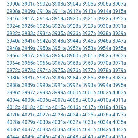
3900a
3901a
3902a
3903a
3904a
3905a
3906a
3907a
3908a
3909a
3910a
3911a
3912a
3913a
3914a
3915a
3916a
3917a
3918a
3919a
3920a
3921a
3922a
3923a
3924a
3925a
3926a
3927a
3928a
3929a
3930a
3931a
3932a
3933a
3934a
3935a
3936a
3937a
3938a
3939a
3940a
3941a
3942a
3943a
3944a
3945a
3946a
3947a
3948a
3949a
3950a
3951a
3952a
3953a
3954a
3955a
3956a
3957a
3958a
3959a
3960a
3961a
3962a
3963a
3964a
3965a
3966a
3967a
3968a
3969a
3970a
3971a
3972a
3973a
3974a
3975a
3976a
3977a
3978a
3979a
3980a
3981a
3982a
3983a
3984a
3985a
3986a
3987a
3988a
3989a
3990a
3991a
3992a
3993a
3994a
3995a
3996a
3997a
3998a
3999a
4000a
4001a
4002a
4003a
4004a
4005a
4006a
4007a
4008a
4009a
4010a
4011a
4012a
4013a
4014a
4015a
4016a
4017a
4018a
4019a
4020a
4021a
4022a
4023a
4024a
4025a
4026a
4027a
4028a
4029a
4030a
4031a
4032a
4033a
4034a
4035a
4036a
4037a
4038a
4039a
4040a
4041a
4042a
4043a
4044a
4045a
4046a
4047a
4048a
4049a
4050a
4051a