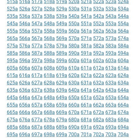
515a
516a
517a
518a
519a
520a
521a
522a
523a
524a
525a
526a
527a
528a
529a
530a
531a
532a
533a
534a
535a
536a
537a
538a
539a
540a
541a
542a
543a
544a
545a
546a
547a
548a
549a
550a
551a
552a
553a
554a
555a
556a
557a
558a
559a
560a
561a
562a
563a
564a
565a
566a
567a
568a
569a
570a
571a
572a
573a
574a
575a
576a
577a
578a
579a
580a
581a
582a
583a
584a
585a
586a
587a
588a
589a
590a
591a
592a
593a
594a
595a
596a
597a
598a
599a
600a
601a
602a
603a
604a
605a
606a
607a
608a
609a
610a
611a
612a
613a
614a
615a
616a
617a
618a
619a
620a
621a
622a
623a
624a
625a
626a
627a
628a
629a
630a
631a
632a
633a
634a
635a
636a
637a
638a
639a
640a
641a
642a
643a
644a
645a
646a
647a
648a
649a
650a
651a
652a
653a
654a
655a
656a
657a
658a
659a
660a
661a
662a
663a
664a
665a
666a
667a
668a
669a
670a
671a
672a
673a
674a
675a
676a
677a
678a
679a
680a
681a
682a
683a
684a
685a
686a
687a
688a
689a
690a
691a
692a
693a
694a
695a
696a
697a
698a
699a
700a
701a
702a
703a
704a