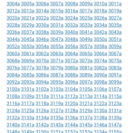
3004a
3005a
3006a
3007a
3008a
3009a
3010a
3011a
3012a
3013a
3014a
3015a
3016a
3017a
3018a
3019a
3020a
3021a
3022a
3023a
3024a
3025a
3026a
3027a
3028a
3029a
3030a
3031a
3032a
3033a
3034a
3035a
3036a
3037a
3038a
3039a
3040a
3041a
3042a
3043a
3044a
3045a
3046a
3047a
3048a
3049a
3050a
3051a
3052a
3053a
3054a
3055a
3056a
3057a
3058a
3059a
3060a
3061a
3062a
3063a
3064a
3065a
3066a
3067a
3068a
3069a
3070a
3071a
3072a
3073a
3074a
3075a
3076a
3077a
3078a
3079a
3080a
3081a
3082a
3083a
3084a
3085a
3086a
3087a
3088a
3089a
3090a
3091a
3092a
3093a
3094a
3095a
3096a
3097a
3098a
3099a
3100a
3101a
3102a
3103a
3104a
3105a
3106a
3107a
3108a
3109a
3110a
3111a
3112a
3113a
3114a
3115a
3116a
3117a
3118a
3119a
3120a
3121a
3122a
3123a
3124a
3125a
3126a
3127a
3128a
3129a
3130a
3131a
3132a
3133a
3134a
3135a
3136a
3137a
3138a
3139a
3140a
3141a
3142a
3143a
3144a
3145a
3146a
3147a
3148a
3149a
3150a
3151a
3152a
3153a
3154a
3155a