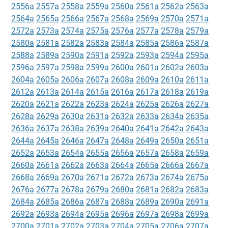
2556a
2557a
2558a
2559a
2560a
2561a
2562a
2563a
2564a
2565a
2566a
2567a
2568a
2569a
2570a
2571a
2572a
2573a
2574a
2575a
2576a
2577a
2578a
2579a
2580a
2581a
2582a
2583a
2584a
2585a
2586a
2587a
2588a
2589a
2590a
2591a
2592a
2593a
2594a
2595a
2596a
2597a
2598a
2599a
2600a
2601a
2602a
2603a
2604a
2605a
2606a
2607a
2608a
2609a
2610a
2611a
2612a
2613a
2614a
2615a
2616a
2617a
2618a
2619a
2620a
2621a
2622a
2623a
2624a
2625a
2626a
2627a
2628a
2629a
2630a
2631a
2632a
2633a
2634a
2635a
2636a
2637a
2638a
2639a
2640a
2641a
2642a
2643a
2644a
2645a
2646a
2647a
2648a
2649a
2650a
2651a
2652a
2653a
2654a
2655a
2656a
2657a
2658a
2659a
2660a
2661a
2662a
2663a
2664a
2665a
2666a
2667a
2668a
2669a
2670a
2671a
2672a
2673a
2674a
2675a
2676a
2677a
2678a
2679a
2680a
2681a
2682a
2683a
2684a
2685a
2686a
2687a
2688a
2689a
2690a
2691a
2692a
2693a
2694a
2695a
2696a
2697a
2698a
2699a
2700a
2701a
2702a
2703a
2704a
2705a
2706a
2707a