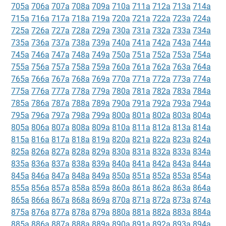
705a
706a
707a
708a
709a
710a
711a
712a
713a
714a
715a
716a
717a
718a
719a
720a
721a
722a
723a
724a
725a
726a
727a
728a
729a
730a
731a
732a
733a
734a
735a
736a
737a
738a
739a
740a
741a
742a
743a
744a
745a
746a
747a
748a
749a
750a
751a
752a
753a
754a
755a
756a
757a
758a
759a
760a
761a
762a
763a
764a
765a
766a
767a
768a
769a
770a
771a
772a
773a
774a
775a
776a
777a
778a
779a
780a
781a
782a
783a
784a
785a
786a
787a
788a
789a
790a
791a
792a
793a
794a
795a
796a
797a
798a
799a
800a
801a
802a
803a
804a
805a
806a
807a
808a
809a
810a
811a
812a
813a
814a
815a
816a
817a
818a
819a
820a
821a
822a
823a
824a
825a
826a
827a
828a
829a
830a
831a
832a
833a
834a
835a
836a
837a
838a
839a
840a
841a
842a
843a
844a
845a
846a
847a
848a
849a
850a
851a
852a
853a
854a
855a
856a
857a
858a
859a
860a
861a
862a
863a
864a
865a
866a
867a
868a
869a
870a
871a
872a
873a
874a
875a
876a
877a
878a
879a
880a
881a
882a
883a
884a
885a
886a
887a
888a
889a
890a
891a
892a
893a
894a