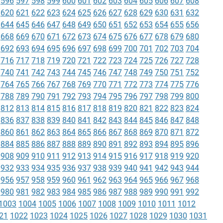
596
597
598
599
600
601
602
603
604
605
606
607
608
620
621
622
623
624
625
626
627
628
629
630
631
632
644
645
646
647
648
649
650
651
652
653
654
655
656
668
669
670
671
672
673
674
675
676
677
678
679
680
692
693
694
695
696
697
698
699
700
701
702
703
704
716
717
718
719
720
721
722
723
724
725
726
727
728
740
741
742
743
744
745
746
747
748
749
750
751
752
764
765
766
767
768
769
770
771
772
773
774
775
776
788
789
790
791
792
793
794
795
796
797
798
799
800
812
813
814
815
816
817
818
819
820
821
822
823
824
836
837
838
839
840
841
842
843
844
845
846
847
848
860
861
862
863
864
865
866
867
868
869
870
871
872
884
885
886
887
888
889
890
891
892
893
894
895
896
908
909
910
911
912
913
914
915
916
917
918
919
920
932
933
934
935
936
937
938
939
940
941
942
943
944
956
957
958
959
960
961
962
963
964
965
966
967
968
980
981
982
983
984
985
986
987
988
989
990
991
992
1003
1004
1005
1006
1007
1008
1009
1010
1011
1012
21
1022
1023
1024
1025
1026
1027
1028
1029
1030
1031