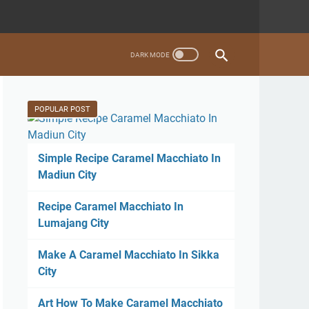
POPULAR POST
Simple Recipe Caramel Macchiato In
Madiun City
Recipe Caramel Macchiato In
Lumajang City
Make A Caramel Macchiato In Sikka
City
Art How To Make Caramel Macchiato