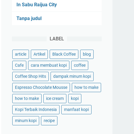
In Sabu Raijua City
Tanpa judul
LABEL
article
Artikel
Black Coffee
blog
Cafe
cara membuat kopi
coffee
Coffee Shop Hits
dampak minum kopi
Espresso Chocolate Mousse
how to make
how to make
ice cream
kopi
Kopi Terbaik Indonesia
manfaat kopi
minum kopi
recipe