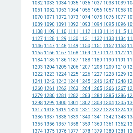
1032
1033
1034
1035
1036
1037
1038
1039
10
1051
1052
1053
1054
1055
1056
1057
1058
10
1070
1071
1072
1073
1074
1075
1076
1077
10
1089
1090
1091
1092
1093
1094
1095
1096
10
1108
1109
1110
1111
1112
1113
1114
1115
11
1127
1128
1129
1130
1131
1132
1133
1134
11
1146
1147
1148
1149
1150
1151
1152
1153
11
1165
1166
1167
1168
1169
1170
1171
1172
11
1184
1185
1186
1187
1188
1189
1190
1191
11
1203
1204
1205
1206
1207
1208
1209
1210
12
1222
1223
1224
1225
1226
1227
1228
1229
12
1241
1242
1243
1244
1245
1246
1247
1248
12
1260
1261
1262
1263
1264
1265
1266
1267
12
1279
1280
1281
1282
1283
1284
1285
1286
12
1298
1299
1300
1301
1302
1303
1304
1305
13
1317
1318
1319
1320
1321
1322
1323
1324
13
1336
1337
1338
1339
1340
1341
1342
1343
13
1355
1356
1357
1358
1359
1360
1361
1362
13
1374
1375
1376
1377
1378
1379
1380
1381
13