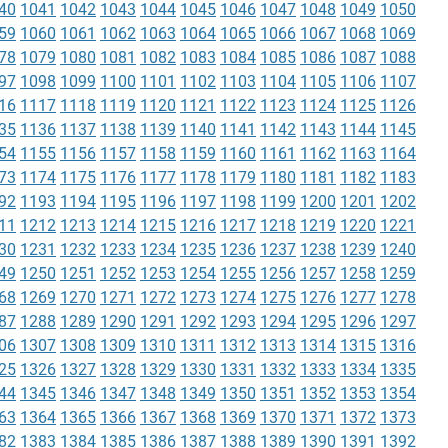
40
1041
1042
1043
1044
1045
1046
1047
1048
1049
1050
59
1060
1061
1062
1063
1064
1065
1066
1067
1068
1069
78
1079
1080
1081
1082
1083
1084
1085
1086
1087
1088
97
1098
1099
1100
1101
1102
1103
1104
1105
1106
1107
16
1117
1118
1119
1120
1121
1122
1123
1124
1125
1126
35
1136
1137
1138
1139
1140
1141
1142
1143
1144
1145
54
1155
1156
1157
1158
1159
1160
1161
1162
1163
1164
73
1174
1175
1176
1177
1178
1179
1180
1181
1182
1183
92
1193
1194
1195
1196
1197
1198
1199
1200
1201
1202
11
1212
1213
1214
1215
1216
1217
1218
1219
1220
1221
30
1231
1232
1233
1234
1235
1236
1237
1238
1239
1240
49
1250
1251
1252
1253
1254
1255
1256
1257
1258
1259
68
1269
1270
1271
1272
1273
1274
1275
1276
1277
1278
87
1288
1289
1290
1291
1292
1293
1294
1295
1296
1297
06
1307
1308
1309
1310
1311
1312
1313
1314
1315
1316
25
1326
1327
1328
1329
1330
1331
1332
1333
1334
1335
44
1345
1346
1347
1348
1349
1350
1351
1352
1353
1354
63
1364
1365
1366
1367
1368
1369
1370
1371
1372
1373
82
1383
1384
1385
1386
1387
1388
1389
1390
1391
1392