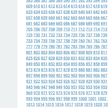
585
586
587
588
589
590
591
592
593
594
595
609
610
611
612
613
614
615
616
617
618
619
633
634
635
636
637
638
639
640
641
642
643
657
658
659
660
661
662
663
664
665
666
667
681
682
683
684
685
686
687
688
689
690
691
705
706
707
708
709
710
711
712
713
714
715
729
730
731
732
733
734
735
736
737
738
739
753
754
755
756
757
758
759
760
761
762
763
777
778
779
780
781
782
783
784
785
786
787
801
802
803
804
805
806
807
808
809
810
811
825
826
827
828
829
830
831
832
833
834
835
849
850
851
852
853
854
855
856
857
858
859
873
874
875
876
877
878
879
880
881
882
883
897
898
899
900
901
902
903
904
905
906
907
921
922
923
924
925
926
927
928
929
930
931
945
946
947
948
949
950
951
952
953
954
955
969
970
971
972
973
974
975
976
977
978
979
993
994
995
996
997
998
999
1000
1001
1002
1013
1014
1015
1016
1017
1018
1019
1020
10