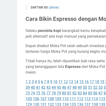
DAFTAR ISI
(show)
Cara Bikin Espresso dengan M
Selaku
pencinta kopi
barangkali kamu kerapkali
jadi alternatif alat kopi manual yang pemakaia
Dapat disebut Moka Pot ialah sebuah investasi
lantaran harga Moka Pot yang kurang begitu m
Tidak hanya itu, telah dipastikan bab rasa serta
yang beranggapan bila
Espresso
dari Moka Pot
mesin.
1
2
3
4
5
6
7
8
9
10
11
12
13
14
15
16
17
18
19
39
40
41
42
43
44
45
46
47
48
49
50
51
52
53
5
73
74
75
76
77
78
79
80
81
82
83
84
85
86
87
8
105
106
107
108
109
110
111
112
113
114
115
129
130
131
132
133
134
135
136
137
138
139