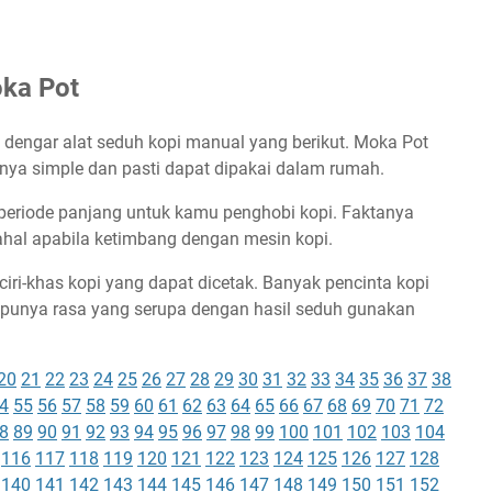
oka Pot
 dengar alat seduh kopi manual yang berikut. Moka Pot
nnya simple dan pasti dapat dipakai dalam rumah.
 periode panjang untuk kamu penghobi kopi. Faktanya
ahal apabila ketimbang dengan mesin kopi.
 ciri-khas kopi yang dapat dicetak. Banyak pencinta kopi
 punya rasa yang serupa dengan hasil seduh gunakan
20
21
22
23
24
25
26
27
28
29
30
31
32
33
34
35
36
37
38
4
55
56
57
58
59
60
61
62
63
64
65
66
67
68
69
70
71
72
8
89
90
91
92
93
94
95
96
97
98
99
100
101
102
103
104
116
117
118
119
120
121
122
123
124
125
126
127
128
140
141
142
143
144
145
146
147
148
149
150
151
152