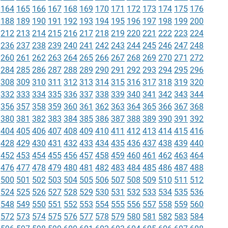
164
165
166
167
168
169
170
171
172
173
174
175
176
188
189
190
191
192
193
194
195
196
197
198
199
200
212
213
214
215
216
217
218
219
220
221
222
223
224
236
237
238
239
240
241
242
243
244
245
246
247
248
260
261
262
263
264
265
266
267
268
269
270
271
272
284
285
286
287
288
289
290
291
292
293
294
295
296
308
309
310
311
312
313
314
315
316
317
318
319
320
332
333
334
335
336
337
338
339
340
341
342
343
344
356
357
358
359
360
361
362
363
364
365
366
367
368
380
381
382
383
384
385
386
387
388
389
390
391
392
404
405
406
407
408
409
410
411
412
413
414
415
416
428
429
430
431
432
433
434
435
436
437
438
439
440
452
453
454
455
456
457
458
459
460
461
462
463
464
476
477
478
479
480
481
482
483
484
485
486
487
488
500
501
502
503
504
505
506
507
508
509
510
511
512
524
525
526
527
528
529
530
531
532
533
534
535
536
548
549
550
551
552
553
554
555
556
557
558
559
560
572
573
574
575
576
577
578
579
580
581
582
583
584