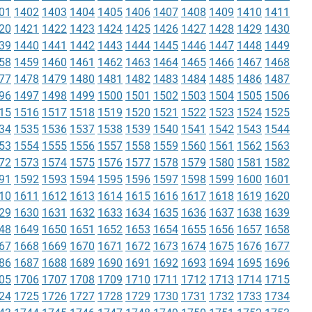
01
1402
1403
1404
1405
1406
1407
1408
1409
1410
1411
20
1421
1422
1423
1424
1425
1426
1427
1428
1429
1430
39
1440
1441
1442
1443
1444
1445
1446
1447
1448
1449
58
1459
1460
1461
1462
1463
1464
1465
1466
1467
1468
77
1478
1479
1480
1481
1482
1483
1484
1485
1486
1487
96
1497
1498
1499
1500
1501
1502
1503
1504
1505
1506
15
1516
1517
1518
1519
1520
1521
1522
1523
1524
1525
34
1535
1536
1537
1538
1539
1540
1541
1542
1543
1544
53
1554
1555
1556
1557
1558
1559
1560
1561
1562
1563
72
1573
1574
1575
1576
1577
1578
1579
1580
1581
1582
91
1592
1593
1594
1595
1596
1597
1598
1599
1600
1601
10
1611
1612
1613
1614
1615
1616
1617
1618
1619
1620
29
1630
1631
1632
1633
1634
1635
1636
1637
1638
1639
48
1649
1650
1651
1652
1653
1654
1655
1656
1657
1658
67
1668
1669
1670
1671
1672
1673
1674
1675
1676
1677
86
1687
1688
1689
1690
1691
1692
1693
1694
1695
1696
05
1706
1707
1708
1709
1710
1711
1712
1713
1714
1715
24
1725
1726
1727
1728
1729
1730
1731
1732
1733
1734