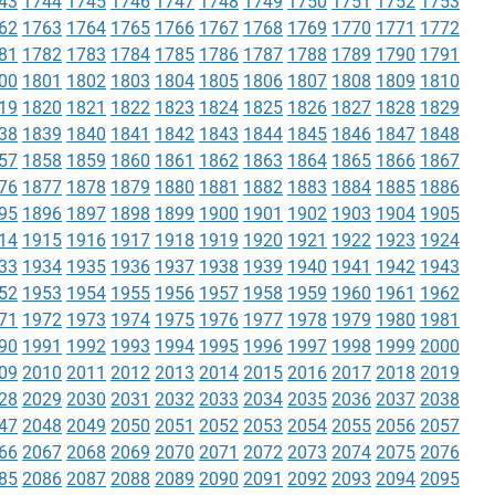
43
1744
1745
1746
1747
1748
1749
1750
1751
1752
1753
62
1763
1764
1765
1766
1767
1768
1769
1770
1771
1772
81
1782
1783
1784
1785
1786
1787
1788
1789
1790
1791
00
1801
1802
1803
1804
1805
1806
1807
1808
1809
1810
19
1820
1821
1822
1823
1824
1825
1826
1827
1828
1829
38
1839
1840
1841
1842
1843
1844
1845
1846
1847
1848
57
1858
1859
1860
1861
1862
1863
1864
1865
1866
1867
76
1877
1878
1879
1880
1881
1882
1883
1884
1885
1886
95
1896
1897
1898
1899
1900
1901
1902
1903
1904
1905
14
1915
1916
1917
1918
1919
1920
1921
1922
1923
1924
33
1934
1935
1936
1937
1938
1939
1940
1941
1942
1943
52
1953
1954
1955
1956
1957
1958
1959
1960
1961
1962
71
1972
1973
1974
1975
1976
1977
1978
1979
1980
1981
90
1991
1992
1993
1994
1995
1996
1997
1998
1999
2000
09
2010
2011
2012
2013
2014
2015
2016
2017
2018
2019
28
2029
2030
2031
2032
2033
2034
2035
2036
2037
2038
47
2048
2049
2050
2051
2052
2053
2054
2055
2056
2057
66
2067
2068
2069
2070
2071
2072
2073
2074
2075
2076
85
2086
2087
2088
2089
2090
2091
2092
2093
2094
2095