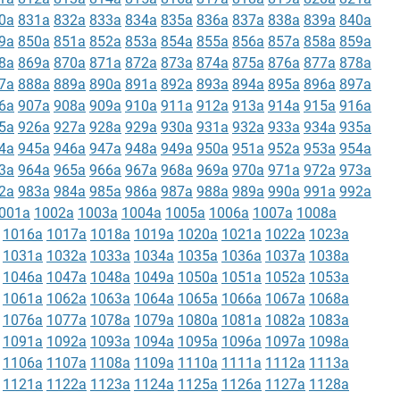
0a
831a
832a
833a
834a
835a
836a
837a
838a
839a
840a
9a
850a
851a
852a
853a
854a
855a
856a
857a
858a
859a
8a
869a
870a
871a
872a
873a
874a
875a
876a
877a
878a
7a
888a
889a
890a
891a
892a
893a
894a
895a
896a
897a
6a
907a
908a
909a
910a
911a
912a
913a
914a
915a
916a
5a
926a
927a
928a
929a
930a
931a
932a
933a
934a
935a
4a
945a
946a
947a
948a
949a
950a
951a
952a
953a
954a
3a
964a
965a
966a
967a
968a
969a
970a
971a
972a
973a
2a
983a
984a
985a
986a
987a
988a
989a
990a
991a
992a
001a
1002a
1003a
1004a
1005a
1006a
1007a
1008a
1016a
1017a
1018a
1019a
1020a
1021a
1022a
1023a
1031a
1032a
1033a
1034a
1035a
1036a
1037a
1038a
1046a
1047a
1048a
1049a
1050a
1051a
1052a
1053a
1061a
1062a
1063a
1064a
1065a
1066a
1067a
1068a
1076a
1077a
1078a
1079a
1080a
1081a
1082a
1083a
1091a
1092a
1093a
1094a
1095a
1096a
1097a
1098a
1106a
1107a
1108a
1109a
1110a
1111a
1112a
1113a
1121a
1122a
1123a
1124a
1125a
1126a
1127a
1128a