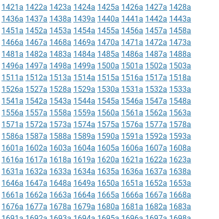
1421a
1422a
1423a
1424a
1425a
1426a
1427a
1428a
1436a
1437a
1438a
1439a
1440a
1441a
1442a
1443a
1451a
1452a
1453a
1454a
1455a
1456a
1457a
1458a
1466a
1467a
1468a
1469a
1470a
1471a
1472a
1473a
1481a
1482a
1483a
1484a
1485a
1486a
1487a
1488a
1496a
1497a
1498a
1499a
1500a
1501a
1502a
1503a
1511a
1512a
1513a
1514a
1515a
1516a
1517a
1518a
1526a
1527a
1528a
1529a
1530a
1531a
1532a
1533a
1541a
1542a
1543a
1544a
1545a
1546a
1547a
1548a
1556a
1557a
1558a
1559a
1560a
1561a
1562a
1563a
1571a
1572a
1573a
1574a
1575a
1576a
1577a
1578a
1586a
1587a
1588a
1589a
1590a
1591a
1592a
1593a
1601a
1602a
1603a
1604a
1605a
1606a
1607a
1608a
1616a
1617a
1618a
1619a
1620a
1621a
1622a
1623a
1631a
1632a
1633a
1634a
1635a
1636a
1637a
1638a
1646a
1647a
1648a
1649a
1650a
1651a
1652a
1653a
1661a
1662a
1663a
1664a
1665a
1666a
1667a
1668a
1676a
1677a
1678a
1679a
1680a
1681a
1682a
1683a
1691a
1692a
1693a
1694a
1695a
1696a
1697a
1698a