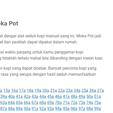
oka Pot
li dengar alat seduh kopi manual yang ini. Moka Pot jadi
l dan pastilah dapat dipakai dalam rumah.
tasi waktu panjang untuk kamu penggemar kopi.
tidaklah terlalu mahal bila dibanding dengan mesin kopi.
iri kopi yang dapat dicetak. Banyak pencinta kopi yang
i rasa yang serupa dengan hasil seduh memanfaatkan
a
15a
16a
17a
18a
19a
20a
21a
22a
23a
24a
25a
26a
27a
39a
40a
41a
42a
43a
44a
45a
46a
47a
48a
49a
50a
51a
63a
64a
65a
66a
67a
68a
69a
70a
71a
72a
73a
74a
75a
87a
88a
89a
90a
91a
92a
93a
94a
95a
96a
97a
98a
99a