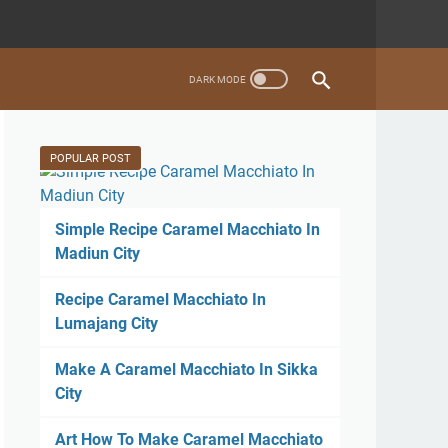
POPULAR POST
Simple Recipe Caramel Macchiato In
Madiun City
Recipe Caramel Macchiato In
Lumajang City
Make A Caramel Macchiato In Sikka
City
Art How To Make Caramel Macchiato