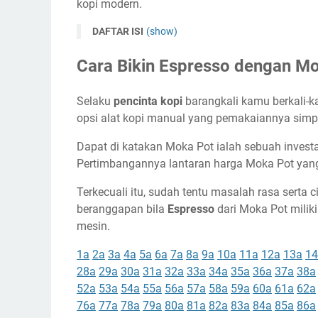
kopi modern.
DAFTAR ISI
(show)
Cara Bikin Espresso dengan M
Selaku
pencinta kopi
barangkali kamu berkali-ka
opsi alat kopi manual yang pemakaiannya simpe
Dapat di katakan Moka Pot ialah sebuah inves
Pertimbangannya lantaran harga Moka Pot yang 
Terkecuali itu, sudah tentu masalah rasa serta c
beranggapan bila
Espresso
dari Moka Pot milik
mesin.
1a
2a
3a
4a
5a
6a
7a
8a
9a
10a
11a
12a
13a
14
28a
29a
30a
31a
32a
33a
34a
35a
36a
37a
38a
52a
53a
54a
55a
56a
57a
58a
59a
60a
61a
62a
76a
77a
78a
79a
80a
81a
82a
83a
84a
85a
86a