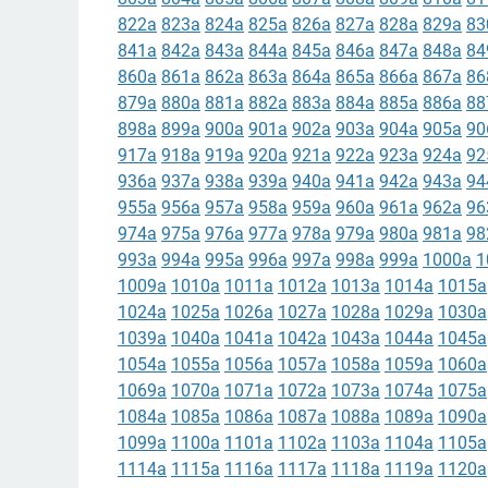
822a
823a
824a
825a
826a
827a
828a
829a
83
841a
842a
843a
844a
845a
846a
847a
848a
84
860a
861a
862a
863a
864a
865a
866a
867a
86
879a
880a
881a
882a
883a
884a
885a
886a
88
898a
899a
900a
901a
902a
903a
904a
905a
90
917a
918a
919a
920a
921a
922a
923a
924a
92
936a
937a
938a
939a
940a
941a
942a
943a
94
955a
956a
957a
958a
959a
960a
961a
962a
96
974a
975a
976a
977a
978a
979a
980a
981a
98
993a
994a
995a
996a
997a
998a
999a
1000a
1
1009a
1010a
1011a
1012a
1013a
1014a
1015a
1024a
1025a
1026a
1027a
1028a
1029a
1030a
1039a
1040a
1041a
1042a
1043a
1044a
1045a
1054a
1055a
1056a
1057a
1058a
1059a
1060a
1069a
1070a
1071a
1072a
1073a
1074a
1075a
1084a
1085a
1086a
1087a
1088a
1089a
1090a
1099a
1100a
1101a
1102a
1103a
1104a
1105a
1114a
1115a
1116a
1117a
1118a
1119a
1120a