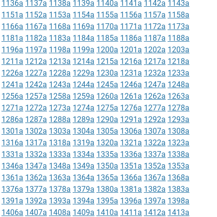
1136a
1137a
1138a
1139a
1140a
1141a
1142a
1143a
1151a
1152a
1153a
1154a
1155a
1156a
1157a
1158a
1166a
1167a
1168a
1169a
1170a
1171a
1172a
1173a
1181a
1182a
1183a
1184a
1185a
1186a
1187a
1188a
1196a
1197a
1198a
1199a
1200a
1201a
1202a
1203a
1211a
1212a
1213a
1214a
1215a
1216a
1217a
1218a
1226a
1227a
1228a
1229a
1230a
1231a
1232a
1233a
1241a
1242a
1243a
1244a
1245a
1246a
1247a
1248a
1256a
1257a
1258a
1259a
1260a
1261a
1262a
1263a
1271a
1272a
1273a
1274a
1275a
1276a
1277a
1278a
1286a
1287a
1288a
1289a
1290a
1291a
1292a
1293a
1301a
1302a
1303a
1304a
1305a
1306a
1307a
1308a
1316a
1317a
1318a
1319a
1320a
1321a
1322a
1323a
1331a
1332a
1333a
1334a
1335a
1336a
1337a
1338a
1346a
1347a
1348a
1349a
1350a
1351a
1352a
1353a
1361a
1362a
1363a
1364a
1365a
1366a
1367a
1368a
1376a
1377a
1378a
1379a
1380a
1381a
1382a
1383a
1391a
1392a
1393a
1394a
1395a
1396a
1397a
1398a
1406a
1407a
1408a
1409a
1410a
1411a
1412a
1413a