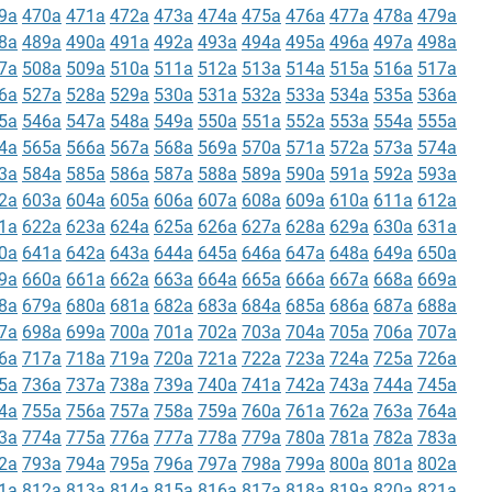
9a
470a
471a
472a
473a
474a
475a
476a
477a
478a
479a
8a
489a
490a
491a
492a
493a
494a
495a
496a
497a
498a
7a
508a
509a
510a
511a
512a
513a
514a
515a
516a
517a
6a
527a
528a
529a
530a
531a
532a
533a
534a
535a
536a
5a
546a
547a
548a
549a
550a
551a
552a
553a
554a
555a
4a
565a
566a
567a
568a
569a
570a
571a
572a
573a
574a
3a
584a
585a
586a
587a
588a
589a
590a
591a
592a
593a
2a
603a
604a
605a
606a
607a
608a
609a
610a
611a
612a
1a
622a
623a
624a
625a
626a
627a
628a
629a
630a
631a
0a
641a
642a
643a
644a
645a
646a
647a
648a
649a
650a
9a
660a
661a
662a
663a
664a
665a
666a
667a
668a
669a
8a
679a
680a
681a
682a
683a
684a
685a
686a
687a
688a
7a
698a
699a
700a
701a
702a
703a
704a
705a
706a
707a
6a
717a
718a
719a
720a
721a
722a
723a
724a
725a
726a
5a
736a
737a
738a
739a
740a
741a
742a
743a
744a
745a
4a
755a
756a
757a
758a
759a
760a
761a
762a
763a
764a
3a
774a
775a
776a
777a
778a
779a
780a
781a
782a
783a
2a
793a
794a
795a
796a
797a
798a
799a
800a
801a
802a
1a
812a
813a
814a
815a
816a
817a
818a
819a
820a
821a