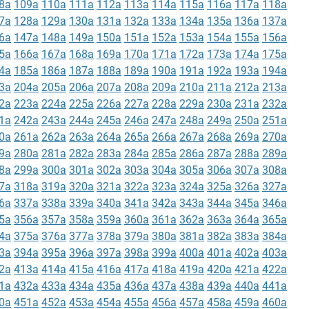
8a
109a
110a
111a
112a
113a
114a
115a
116a
117a
118a
7a
128a
129a
130a
131a
132a
133a
134a
135a
136a
137a
6a
147a
148a
149a
150a
151a
152a
153a
154a
155a
156a
5a
166a
167a
168a
169a
170a
171a
172a
173a
174a
175a
4a
185a
186a
187a
188a
189a
190a
191a
192a
193a
194a
3a
204a
205a
206a
207a
208a
209a
210a
211a
212a
213a
2a
223a
224a
225a
226a
227a
228a
229a
230a
231a
232a
1a
242a
243a
244a
245a
246a
247a
248a
249a
250a
251a
0a
261a
262a
263a
264a
265a
266a
267a
268a
269a
270a
9a
280a
281a
282a
283a
284a
285a
286a
287a
288a
289a
8a
299a
300a
301a
302a
303a
304a
305a
306a
307a
308a
7a
318a
319a
320a
321a
322a
323a
324a
325a
326a
327a
6a
337a
338a
339a
340a
341a
342a
343a
344a
345a
346a
5a
356a
357a
358a
359a
360a
361a
362a
363a
364a
365a
4a
375a
376a
377a
378a
379a
380a
381a
382a
383a
384a
3a
394a
395a
396a
397a
398a
399a
400a
401a
402a
403a
2a
413a
414a
415a
416a
417a
418a
419a
420a
421a
422a
1a
432a
433a
434a
435a
436a
437a
438a
439a
440a
441a
0a
451a
452a
453a
454a
455a
456a
457a
458a
459a
460a