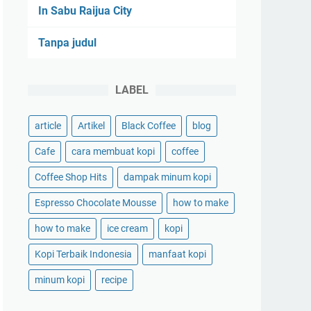
In Sabu Raijua City
Tanpa judul
LABEL
article
Artikel
Black Coffee
blog
Cafe
cara membuat kopi
coffee
Coffee Shop Hits
dampak minum kopi
Espresso Chocolate Mousse
how to make
how to make
ice cream
kopi
Kopi Terbaik Indonesia
manfaat kopi
minum kopi
recipe