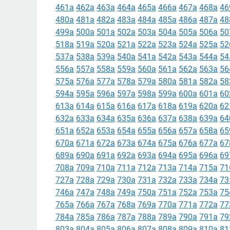
461a
462a
463a
464a
465a
466a
467a
468a
46
480a
481a
482a
483a
484a
485a
486a
487a
48
499a
500a
501a
502a
503a
504a
505a
506a
50
518a
519a
520a
521a
522a
523a
524a
525a
52
537a
538a
539a
540a
541a
542a
543a
544a
54
556a
557a
558a
559a
560a
561a
562a
563a
56
575a
576a
577a
578a
579a
580a
581a
582a
58
594a
595a
596a
597a
598a
599a
600a
601a
60
613a
614a
615a
616a
617a
618a
619a
620a
62
632a
633a
634a
635a
636a
637a
638a
639a
64
651a
652a
653a
654a
655a
656a
657a
658a
65
670a
671a
672a
673a
674a
675a
676a
677a
67
689a
690a
691a
692a
693a
694a
695a
696a
69
708a
709a
710a
711a
712a
713a
714a
715a
71
727a
728a
729a
730a
731a
732a
733a
734a
73
746a
747a
748a
749a
750a
751a
752a
753a
75
765a
766a
767a
768a
769a
770a
771a
772a
77
784a
785a
786a
787a
788a
789a
790a
791a
79
803a
804a
805a
806a
807a
808a
809a
810a
81