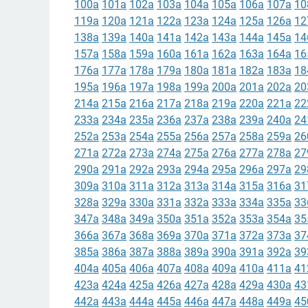
100a
101a
102a
103a
104a
105a
106a
107a
10
119a
120a
121a
122a
123a
124a
125a
126a
12
138a
139a
140a
141a
142a
143a
144a
145a
14
157a
158a
159a
160a
161a
162a
163a
164a
16
176a
177a
178a
179a
180a
181a
182a
183a
18
195a
196a
197a
198a
199a
200a
201a
202a
20
214a
215a
216a
217a
218a
219a
220a
221a
22
233a
234a
235a
236a
237a
238a
239a
240a
24
252a
253a
254a
255a
256a
257a
258a
259a
26
271a
272a
273a
274a
275a
276a
277a
278a
27
290a
291a
292a
293a
294a
295a
296a
297a
29
309a
310a
311a
312a
313a
314a
315a
316a
31
328a
329a
330a
331a
332a
333a
334a
335a
33
347a
348a
349a
350a
351a
352a
353a
354a
35
366a
367a
368a
369a
370a
371a
372a
373a
37
385a
386a
387a
388a
389a
390a
391a
392a
39
404a
405a
406a
407a
408a
409a
410a
411a
41
423a
424a
425a
426a
427a
428a
429a
430a
43
442a
443a
444a
445a
446a
447a
448a
449a
45