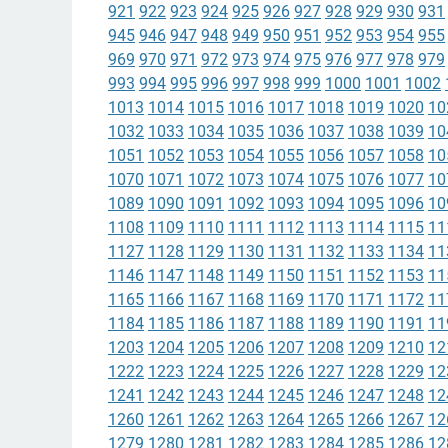
921
922
923
924
925
926
927
928
929
930
931
945
946
947
948
949
950
951
952
953
954
955
969
970
971
972
973
974
975
976
977
978
979
993
994
995
996
997
998
999
1000
1001
1002
1013
1014
1015
1016
1017
1018
1019
1020
10
1032
1033
1034
1035
1036
1037
1038
1039
10
1051
1052
1053
1054
1055
1056
1057
1058
10
1070
1071
1072
1073
1074
1075
1076
1077
10
1089
1090
1091
1092
1093
1094
1095
1096
10
1108
1109
1110
1111
1112
1113
1114
1115
11
1127
1128
1129
1130
1131
1132
1133
1134
11
1146
1147
1148
1149
1150
1151
1152
1153
11
1165
1166
1167
1168
1169
1170
1171
1172
11
1184
1185
1186
1187
1188
1189
1190
1191
11
1203
1204
1205
1206
1207
1208
1209
1210
12
1222
1223
1224
1225
1226
1227
1228
1229
12
1241
1242
1243
1244
1245
1246
1247
1248
12
1260
1261
1262
1263
1264
1265
1266
1267
12
1279
1280
1281
1282
1283
1284
1285
1286
12