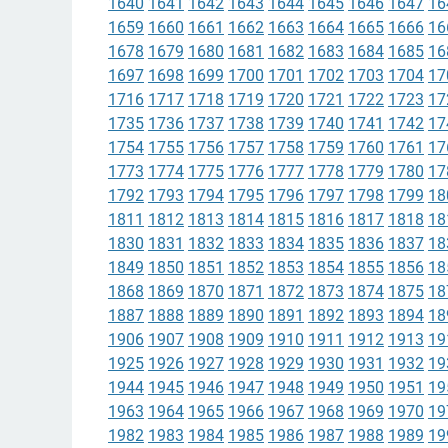
1640
1641
1642
1643
1644
1645
1646
1647
16
1659
1660
1661
1662
1663
1664
1665
1666
16
1678
1679
1680
1681
1682
1683
1684
1685
16
1697
1698
1699
1700
1701
1702
1703
1704
17
1716
1717
1718
1719
1720
1721
1722
1723
17
1735
1736
1737
1738
1739
1740
1741
1742
17
1754
1755
1756
1757
1758
1759
1760
1761
17
1773
1774
1775
1776
1777
1778
1779
1780
17
1792
1793
1794
1795
1796
1797
1798
1799
18
1811
1812
1813
1814
1815
1816
1817
1818
18
1830
1831
1832
1833
1834
1835
1836
1837
18
1849
1850
1851
1852
1853
1854
1855
1856
18
1868
1869
1870
1871
1872
1873
1874
1875
18
1887
1888
1889
1890
1891
1892
1893
1894
18
1906
1907
1908
1909
1910
1911
1912
1913
19
1925
1926
1927
1928
1929
1930
1931
1932
19
1944
1945
1946
1947
1948
1949
1950
1951
19
1963
1964
1965
1966
1967
1968
1969
1970
19
1982
1983
1984
1985
1986
1987
1988
1989
19