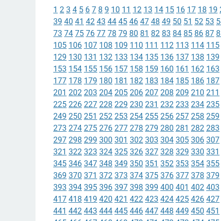
1
2
3
4
5
6
7
8
9
10
11
12
13
14
15
16
17
18
19
39
40
41
42
43
44
45
46
47
48
49
50
51
52
53
5
73
74
75
76
77
78
79
80
81
82
83
84
85
86
87
8
105
106
107
108
109
110
111
112
113
114
115
129
130
131
132
133
134
135
136
137
138
139
153
154
155
156
157
158
159
160
161
162
163
177
178
179
180
181
182
183
184
185
186
187
201
202
203
204
205
206
207
208
209
210
211
225
226
227
228
229
230
231
232
233
234
235
249
250
251
252
253
254
255
256
257
258
259
273
274
275
276
277
278
279
280
281
282
283
297
298
299
300
301
302
303
304
305
306
307
321
322
323
324
325
326
327
328
329
330
331
345
346
347
348
349
350
351
352
353
354
355
369
370
371
372
373
374
375
376
377
378
379
393
394
395
396
397
398
399
400
401
402
403
417
418
419
420
421
422
423
424
425
426
427
441
442
443
444
445
446
447
448
449
450
451