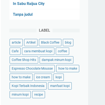
In Sabu Raijua City
Tanpa judul
LABEL
article
Artikel
Black Coffee
blog
Cafe
cara membuat kopi
coffee
Coffee Shop Hits
dampak minum kopi
Espresso Chocolate Mousse
how to make
how to make
ice cream
kopi
Kopi Terbaik Indonesia
manfaat kopi
minum kopi
recipe