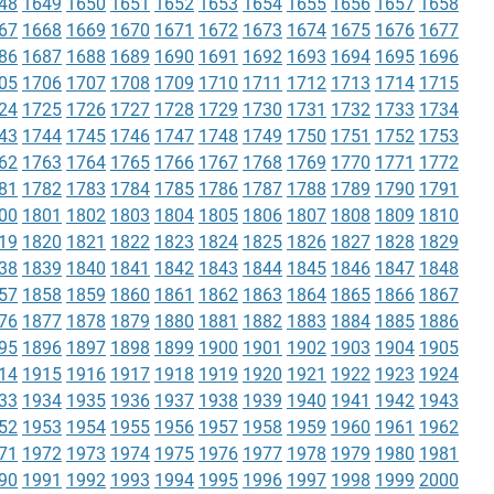
48
1649
1650
1651
1652
1653
1654
1655
1656
1657
1658
67
1668
1669
1670
1671
1672
1673
1674
1675
1676
1677
86
1687
1688
1689
1690
1691
1692
1693
1694
1695
1696
05
1706
1707
1708
1709
1710
1711
1712
1713
1714
1715
24
1725
1726
1727
1728
1729
1730
1731
1732
1733
1734
43
1744
1745
1746
1747
1748
1749
1750
1751
1752
1753
62
1763
1764
1765
1766
1767
1768
1769
1770
1771
1772
81
1782
1783
1784
1785
1786
1787
1788
1789
1790
1791
00
1801
1802
1803
1804
1805
1806
1807
1808
1809
1810
19
1820
1821
1822
1823
1824
1825
1826
1827
1828
1829
38
1839
1840
1841
1842
1843
1844
1845
1846
1847
1848
57
1858
1859
1860
1861
1862
1863
1864
1865
1866
1867
76
1877
1878
1879
1880
1881
1882
1883
1884
1885
1886
95
1896
1897
1898
1899
1900
1901
1902
1903
1904
1905
14
1915
1916
1917
1918
1919
1920
1921
1922
1923
1924
33
1934
1935
1936
1937
1938
1939
1940
1941
1942
1943
52
1953
1954
1955
1956
1957
1958
1959
1960
1961
1962
71
1972
1973
1974
1975
1976
1977
1978
1979
1980
1981
90
1991
1992
1993
1994
1995
1996
1997
1998
1999
2000