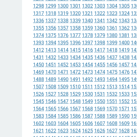
1298
1299
1300
1301
1302
1303
1304
1305
13
1317
1318
1319
1320
1321
1322
1323
1324
13
1336
1337
1338
1339
1340
1341
1342
1343
13
1355
1356
1357
1358
1359
1360
1361
1362
13
1374
1375
1376
1377
1378
1379
1380
1381
13
1393
1394
1395
1396
1397
1398
1399
1400
14
1412
1413
1414
1415
1416
1417
1418
1419
14
1431
1432
1433
1434
1435
1436
1437
1438
14
1450
1451
1452
1453
1454
1455
1456
1457
14
1469
1470
1471
1472
1473
1474
1475
1476
14
1488
1489
1490
1491
1492
1493
1494
1495
14
1507
1508
1509
1510
1511
1512
1513
1514
15
1526
1527
1528
1529
1530
1531
1532
1533
15
1545
1546
1547
1548
1549
1550
1551
1552
15
1564
1565
1566
1567
1568
1569
1570
1571
15
1583
1584
1585
1586
1587
1588
1589
1590
15
1602
1603
1604
1605
1606
1607
1608
1609
16
1621
1622
1623
1624
1625
1626
1627
1628
16