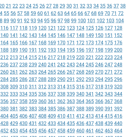
20
21
22
23
24
25
26
27
28
29
30
31
32
33
34
35
36
37
38
4
55
56
57
58
59
60
61
62
63
64
65
66
67
68
69
70
71
72
8
89
90
91
92
93
94
95
96
97
98
99
100
101
102
103
104
116
117
118
119
120
121
122
123
124
125
126
127
128
140
141
142
143
144
145
146
147
148
149
150
151
152
164
165
166
167
168
169
170
171
172
173
174
175
176
188
189
190
191
192
193
194
195
196
197
198
199
200
212
213
214
215
216
217
218
219
220
221
222
223
224
236
237
238
239
240
241
242
243
244
245
246
247
248
260
261
262
263
264
265
266
267
268
269
270
271
272
284
285
286
287
288
289
290
291
292
293
294
295
296
308
309
310
311
312
313
314
315
316
317
318
319
320
332
333
334
335
336
337
338
339
340
341
342
343
344
356
357
358
359
360
361
362
363
364
365
366
367
368
380
381
382
383
384
385
386
387
388
389
390
391
392
404
405
406
407
408
409
410
411
412
413
414
415
416
428
429
430
431
432
433
434
435
436
437
438
439
440
452
453
454
455
456
457
458
459
460
461
462
463
464