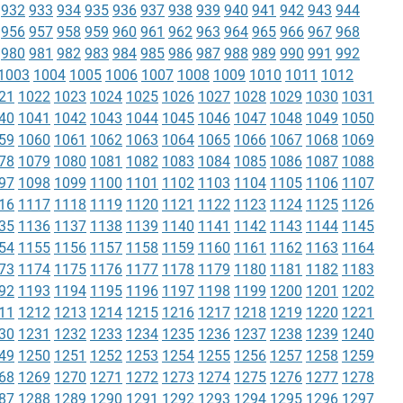
932
933
934
935
936
937
938
939
940
941
942
943
944
956
957
958
959
960
961
962
963
964
965
966
967
968
980
981
982
983
984
985
986
987
988
989
990
991
992
1003
1004
1005
1006
1007
1008
1009
1010
1011
1012
21
1022
1023
1024
1025
1026
1027
1028
1029
1030
1031
40
1041
1042
1043
1044
1045
1046
1047
1048
1049
1050
59
1060
1061
1062
1063
1064
1065
1066
1067
1068
1069
78
1079
1080
1081
1082
1083
1084
1085
1086
1087
1088
97
1098
1099
1100
1101
1102
1103
1104
1105
1106
1107
16
1117
1118
1119
1120
1121
1122
1123
1124
1125
1126
35
1136
1137
1138
1139
1140
1141
1142
1143
1144
1145
54
1155
1156
1157
1158
1159
1160
1161
1162
1163
1164
73
1174
1175
1176
1177
1178
1179
1180
1181
1182
1183
92
1193
1194
1195
1196
1197
1198
1199
1200
1201
1202
11
1212
1213
1214
1215
1216
1217
1218
1219
1220
1221
30
1231
1232
1233
1234
1235
1236
1237
1238
1239
1240
49
1250
1251
1252
1253
1254
1255
1256
1257
1258
1259
68
1269
1270
1271
1272
1273
1274
1275
1276
1277
1278
87
1288
1289
1290
1291
1292
1293
1294
1295
1296
1297