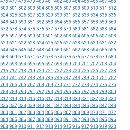
476
477
478
479
480
481
482
483
484
485
486
487
488
500
501
502
503
504
505
506
507
508
509
510
511
512
524
525
526
527
528
529
530
531
532
533
534
535
536
548
549
550
551
552
553
554
555
556
557
558
559
560
572
573
574
575
576
577
578
579
580
581
582
583
584
596
597
598
599
600
601
602
603
604
605
606
607
608
620
621
622
623
624
625
626
627
628
629
630
631
632
644
645
646
647
648
649
650
651
652
653
654
655
656
668
669
670
671
672
673
674
675
676
677
678
679
680
692
693
694
695
696
697
698
699
700
701
702
703
704
716
717
718
719
720
721
722
723
724
725
726
727
728
740
741
742
743
744
745
746
747
748
749
750
751
752
764
765
766
767
768
769
770
771
772
773
774
775
776
788
789
790
791
792
793
794
795
796
797
798
799
800
812
813
814
815
816
817
818
819
820
821
822
823
824
836
837
838
839
840
841
842
843
844
845
846
847
848
860
861
862
863
864
865
866
867
868
869
870
871
872
884
885
886
887
888
889
890
891
892
893
894
895
896
908
909
910
911
912
913
914
915
916
917
918
919
920