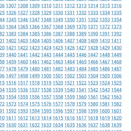
06
1307
1308
1309
1310
1311
1312
1313
1314
1315
1316
25
1326
1327
1328
1329
1330
1331
1332
1333
1334
1335
44
1345
1346
1347
1348
1349
1350
1351
1352
1353
1354
63
1364
1365
1366
1367
1368
1369
1370
1371
1372
1373
82
1383
1384
1385
1386
1387
1388
1389
1390
1391
1392
01
1402
1403
1404
1405
1406
1407
1408
1409
1410
1411
20
1421
1422
1423
1424
1425
1426
1427
1428
1429
1430
39
1440
1441
1442
1443
1444
1445
1446
1447
1448
1449
58
1459
1460
1461
1462
1463
1464
1465
1466
1467
1468
77
1478
1479
1480
1481
1482
1483
1484
1485
1486
1487
96
1497
1498
1499
1500
1501
1502
1503
1504
1505
1506
15
1516
1517
1518
1519
1520
1521
1522
1523
1524
1525
34
1535
1536
1537
1538
1539
1540
1541
1542
1543
1544
53
1554
1555
1556
1557
1558
1559
1560
1561
1562
1563
72
1573
1574
1575
1576
1577
1578
1579
1580
1581
1582
91
1592
1593
1594
1595
1596
1597
1598
1599
1600
1601
10
1611
1612
1613
1614
1615
1616
1617
1618
1619
1620
29
1630
1631
1632
1633
1634
1635
1636
1637
1638
1639