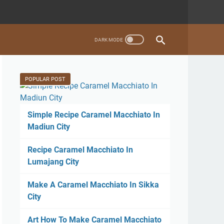
POPULAR POST
Simple Recipe Caramel Macchiato In
Madiun City
Recipe Caramel Macchiato In
Lumajang City
Make A Caramel Macchiato In Sikka
City
Art How To Make Caramel Macchiato