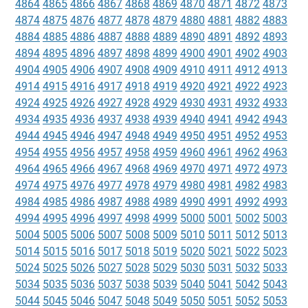
4864
4865
4866
4867
4868
4869
4870
4871
4872
4873
4874
4875
4876
4877
4878
4879
4880
4881
4882
4883
4884
4885
4886
4887
4888
4889
4890
4891
4892
4893
4894
4895
4896
4897
4898
4899
4900
4901
4902
4903
4904
4905
4906
4907
4908
4909
4910
4911
4912
4913
4914
4915
4916
4917
4918
4919
4920
4921
4922
4923
4924
4925
4926
4927
4928
4929
4930
4931
4932
4933
4934
4935
4936
4937
4938
4939
4940
4941
4942
4943
4944
4945
4946
4947
4948
4949
4950
4951
4952
4953
4954
4955
4956
4957
4958
4959
4960
4961
4962
4963
4964
4965
4966
4967
4968
4969
4970
4971
4972
4973
4974
4975
4976
4977
4978
4979
4980
4981
4982
4983
4984
4985
4986
4987
4988
4989
4990
4991
4992
4993
4994
4995
4996
4997
4998
4999
5000
5001
5002
5003
5004
5005
5006
5007
5008
5009
5010
5011
5012
5013
5014
5015
5016
5017
5018
5019
5020
5021
5022
5023
5024
5025
5026
5027
5028
5029
5030
5031
5032
5033
5034
5035
5036
5037
5038
5039
5040
5041
5042
5043
5044
5045
5046
5047
5048
5049
5050
5051
5052
5053