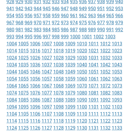
928
929
930
931
932
933
934
935
936
937
938
939
940
941
942
943
944
945
946
947
948
949
950
951
952
953
954
955
956
957
958
959
960
961
962
963
964
965
966
967
968
969
970
971
972
973
974
975
976
977
978
979
980
981
982
983
984
985
986
987
988
989
990
991
992
993
994
995
996
997
998
999
1000
1001
1002
1003
1004
1005
1006
1007
1008
1009
1010
1011
1012
1013
1014
1015
1016
1017
1018
1019
1020
1021
1022
1023
1024
1025
1026
1027
1028
1029
1030
1031
1032
1033
1034
1035
1036
1037
1038
1039
1040
1041
1042
1043
1044
1045
1046
1047
1048
1049
1050
1051
1052
1053
1054
1055
1056
1057
1058
1059
1060
1061
1062
1063
1064
1065
1066
1067
1068
1069
1070
1071
1072
1073
1074
1075
1076
1077
1078
1079
1080
1081
1082
1083
1084
1085
1086
1087
1088
1089
1090
1091
1092
1093
1094
1095
1096
1097
1098
1099
1100
1101
1102
1103
1104
1105
1106
1107
1108
1109
1110
1111
1112
1113
1114
1115
1116
1117
1118
1119
1120
1121
1122
1123
1124
1125
1126
1127
1128
1129
1130
1131
1132
1133