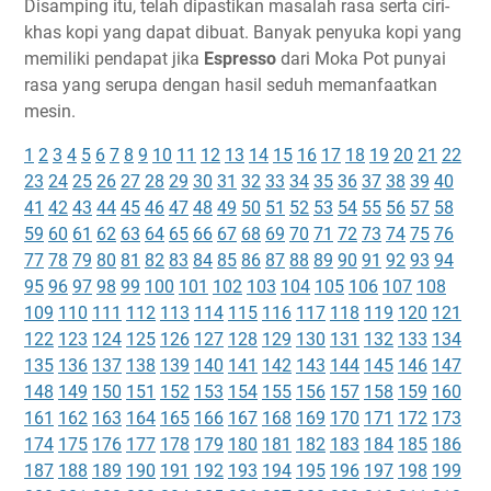
Disamping itu, telah dipastikan masalah rasa serta ciri-
khas kopi yang dapat dibuat. Banyak penyuka kopi yang
memiliki pendapat jika
Espresso
dari Moka Pot punyai
rasa yang serupa dengan hasil seduh memanfaatkan
mesin.
1
2
3
4
5
6
7
8
9
10
11
12
13
14
15
16
17
18
19
20
21
22
23
24
25
26
27
28
29
30
31
32
33
34
35
36
37
38
39
40
41
42
43
44
45
46
47
48
49
50
51
52
53
54
55
56
57
58
59
60
61
62
63
64
65
66
67
68
69
70
71
72
73
74
75
76
77
78
79
80
81
82
83
84
85
86
87
88
89
90
91
92
93
94
95
96
97
98
99
100
101
102
103
104
105
106
107
108
109
110
111
112
113
114
115
116
117
118
119
120
121
122
123
124
125
126
127
128
129
130
131
132
133
134
135
136
137
138
139
140
141
142
143
144
145
146
147
148
149
150
151
152
153
154
155
156
157
158
159
160
161
162
163
164
165
166
167
168
169
170
171
172
173
174
175
176
177
178
179
180
181
182
183
184
185
186
187
188
189
190
191
192
193
194
195
196
197
198
199