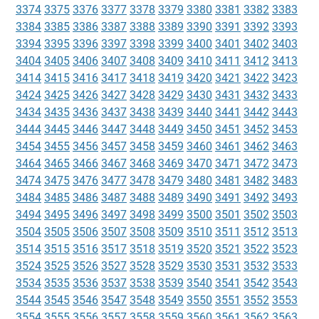
3374
3375
3376
3377
3378
3379
3380
3381
3382
3383
3384
3385
3386
3387
3388
3389
3390
3391
3392
3393
3394
3395
3396
3397
3398
3399
3400
3401
3402
3403
3404
3405
3406
3407
3408
3409
3410
3411
3412
3413
3414
3415
3416
3417
3418
3419
3420
3421
3422
3423
3424
3425
3426
3427
3428
3429
3430
3431
3432
3433
3434
3435
3436
3437
3438
3439
3440
3441
3442
3443
3444
3445
3446
3447
3448
3449
3450
3451
3452
3453
3454
3455
3456
3457
3458
3459
3460
3461
3462
3463
3464
3465
3466
3467
3468
3469
3470
3471
3472
3473
3474
3475
3476
3477
3478
3479
3480
3481
3482
3483
3484
3485
3486
3487
3488
3489
3490
3491
3492
3493
3494
3495
3496
3497
3498
3499
3500
3501
3502
3503
3504
3505
3506
3507
3508
3509
3510
3511
3512
3513
3514
3515
3516
3517
3518
3519
3520
3521
3522
3523
3524
3525
3526
3527
3528
3529
3530
3531
3532
3533
3534
3535
3536
3537
3538
3539
3540
3541
3542
3543
3544
3545
3546
3547
3548
3549
3550
3551
3552
3553
3554
3555
3556
3557
3558
3559
3560
3561
3562
3563