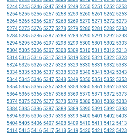
5244
5245
5246
5247
5248
5249
5250
5251
5252
5253
5254
5255
5256
5257
5258
5259
5260
5261
5262
5263
5264
5265
5266
5267
5268
5269
5270
5271
5272
5273
5274
5275
5276
5277
5278
5279
5280
5281
5282
5283
5284
5285
5286
5287
5288
5289
5290
5291
5292
5293
5294
5295
5296
5297
5298
5299
5300
5301
5302
5303
5304
5305
5306
5307
5308
5309
5310
5311
5312
5313
5314
5315
5316
5317
5318
5319
5320
5321
5322
5323
5324
5325
5326
5327
5328
5329
5330
5331
5332
5333
5334
5335
5336
5337
5338
5339
5340
5341
5342
5343
5344
5345
5346
5347
5348
5349
5350
5351
5352
5353
5354
5355
5356
5357
5358
5359
5360
5361
5362
5363
5364
5365
5366
5367
5368
5369
5370
5371
5372
5373
5374
5375
5376
5377
5378
5379
5380
5381
5382
5383
5384
5385
5386
5387
5388
5389
5390
5391
5392
5393
5394
5395
5396
5397
5398
5399
5400
5401
5402
5403
5404
5405
5406
5407
5408
5409
5410
5411
5412
5413
5414
5415
5416
5417
5418
5419
5420
5421
5422
5423