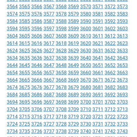
3564
3565
3566
3567
3568
3569
3570
3571
3572
3573
3574
3575
3576
3577
3578
3579
3580
3581
3582
3583
3584
3585
3586
3587
3588
3589
3590
3591
3592
3593
3594
3595
3596
3597
3598
3599
3600
3601
3602
3603
3604
3605
3606
3607
3608
3609
3610
3611
3612
3613
3614
3615
3616
3617
3618
3619
3620
3621
3622
3623
3624
3625
3626
3627
3628
3629
3630
3631
3632
3633
3634
3635
3636
3637
3638
3639
3640
3641
3642
3643
3644
3645
3646
3647
3648
3649
3650
3651
3652
3653
3654
3655
3656
3657
3658
3659
3660
3661
3662
3663
3664
3665
3666
3667
3668
3669
3670
3671
3672
3673
3674
3675
3676
3677
3678
3679
3680
3681
3682
3683
3684
3685
3686
3687
3688
3689
3690
3691
3692
3693
3694
3695
3696
3697
3698
3699
3700
3701
3702
3703
3704
3705
3706
3707
3708
3709
3710
3711
3712
3713
3714
3715
3716
3717
3718
3719
3720
3721
3722
3723
3724
3725
3726
3727
3728
3729
3730
3731
3732
3733
3734
3735
3736
3737
3738
3739
3740
3741
3742
3743