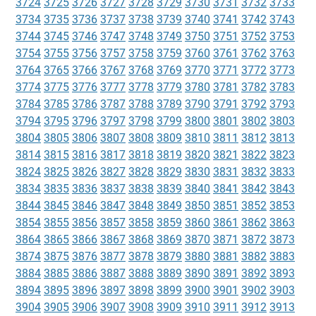
3724
3725
3726
3727
3728
3729
3730
3731
3732
3733
3734
3735
3736
3737
3738
3739
3740
3741
3742
3743
3744
3745
3746
3747
3748
3749
3750
3751
3752
3753
3754
3755
3756
3757
3758
3759
3760
3761
3762
3763
3764
3765
3766
3767
3768
3769
3770
3771
3772
3773
3774
3775
3776
3777
3778
3779
3780
3781
3782
3783
3784
3785
3786
3787
3788
3789
3790
3791
3792
3793
3794
3795
3796
3797
3798
3799
3800
3801
3802
3803
3804
3805
3806
3807
3808
3809
3810
3811
3812
3813
3814
3815
3816
3817
3818
3819
3820
3821
3822
3823
3824
3825
3826
3827
3828
3829
3830
3831
3832
3833
3834
3835
3836
3837
3838
3839
3840
3841
3842
3843
3844
3845
3846
3847
3848
3849
3850
3851
3852
3853
3854
3855
3856
3857
3858
3859
3860
3861
3862
3863
3864
3865
3866
3867
3868
3869
3870
3871
3872
3873
3874
3875
3876
3877
3878
3879
3880
3881
3882
3883
3884
3885
3886
3887
3888
3889
3890
3891
3892
3893
3894
3895
3896
3897
3898
3899
3900
3901
3902
3903
3904
3905
3906
3907
3908
3909
3910
3911
3912
3913