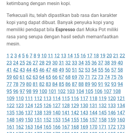
ketimbang dengan mesin kopi.
Terkecuali itu, telah dipastikan bab rasa dan karakter
kopi yang dapat dibuat. Banyak penyuka kopi yang
memiliki pendapat bila
Espresso
dari Moka Pot miliki
rasa yang serupa dengan hasil seduh memanfaatkan
mesin.
1
2
3
4
5
6
7
8
9
10
11
12
13
14
15
16
17
18
19
20
21
22
23
24
25
26
27
28
29
30
31
32
33
34
35
36
37
38
39
40
41
42
43
44
45
46
47
48
49
50
51
52
53
54
55
56
57
58
59
60
61
62
63
64
65
66
67
68
69
70
71
72
73
74
75
76
77
78
79
80
81
82
83
84
85
86
87
88
89
90
91
92
93
94
95
96
97
98
99
100
101
102
103
104
105
106
107
108
109
110
111
112
113
114
115
116
117
118
119
120
121
122
123
124
125
126
127
128
129
130
131
132
133
134
135
136
137
138
139
140
141
142
143
144
145
146
147
148
149
150
151
152
153
154
155
156
157
158
159
160
161
162
163
164
165
166
167
168
169
170
171
172
173