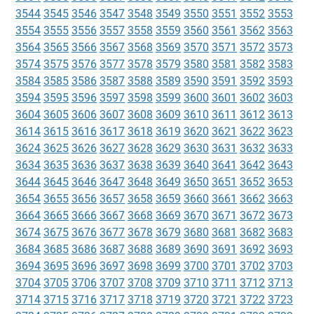
3544
3545
3546
3547
3548
3549
3550
3551
3552
3553
3554
3555
3556
3557
3558
3559
3560
3561
3562
3563
3564
3565
3566
3567
3568
3569
3570
3571
3572
3573
3574
3575
3576
3577
3578
3579
3580
3581
3582
3583
3584
3585
3586
3587
3588
3589
3590
3591
3592
3593
3594
3595
3596
3597
3598
3599
3600
3601
3602
3603
3604
3605
3606
3607
3608
3609
3610
3611
3612
3613
3614
3615
3616
3617
3618
3619
3620
3621
3622
3623
3624
3625
3626
3627
3628
3629
3630
3631
3632
3633
3634
3635
3636
3637
3638
3639
3640
3641
3642
3643
3644
3645
3646
3647
3648
3649
3650
3651
3652
3653
3654
3655
3656
3657
3658
3659
3660
3661
3662
3663
3664
3665
3666
3667
3668
3669
3670
3671
3672
3673
3674
3675
3676
3677
3678
3679
3680
3681
3682
3683
3684
3685
3686
3687
3688
3689
3690
3691
3692
3693
3694
3695
3696
3697
3698
3699
3700
3701
3702
3703
3704
3705
3706
3707
3708
3709
3710
3711
3712
3713
3714
3715
3716
3717
3718
3719
3720
3721
3722
3723