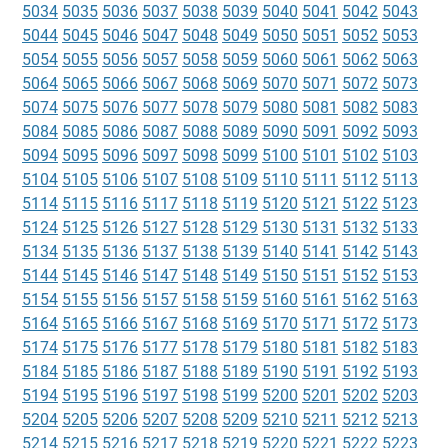
5034
5035
5036
5037
5038
5039
5040
5041
5042
5043
5044
5045
5046
5047
5048
5049
5050
5051
5052
5053
5054
5055
5056
5057
5058
5059
5060
5061
5062
5063
5064
5065
5066
5067
5068
5069
5070
5071
5072
5073
5074
5075
5076
5077
5078
5079
5080
5081
5082
5083
5084
5085
5086
5087
5088
5089
5090
5091
5092
5093
5094
5095
5096
5097
5098
5099
5100
5101
5102
5103
5104
5105
5106
5107
5108
5109
5110
5111
5112
5113
5114
5115
5116
5117
5118
5119
5120
5121
5122
5123
5124
5125
5126
5127
5128
5129
5130
5131
5132
5133
5134
5135
5136
5137
5138
5139
5140
5141
5142
5143
5144
5145
5146
5147
5148
5149
5150
5151
5152
5153
5154
5155
5156
5157
5158
5159
5160
5161
5162
5163
5164
5165
5166
5167
5168
5169
5170
5171
5172
5173
5174
5175
5176
5177
5178
5179
5180
5181
5182
5183
5184
5185
5186
5187
5188
5189
5190
5191
5192
5193
5194
5195
5196
5197
5198
5199
5200
5201
5202
5203
5204
5205
5206
5207
5208
5209
5210
5211
5212
5213
5214
5215
5216
5217
5218
5219
5220
5221
5222
5223