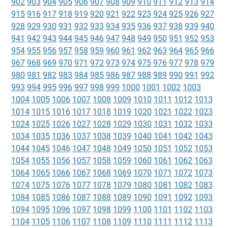
902
903
904
905
906
907
908
909
910
911
912
913
914
915
916
917
918
919
920
921
922
923
924
925
926
927
928
929
930
931
932
933
934
935
936
937
938
939
940
941
942
943
944
945
946
947
948
949
950
951
952
953
954
955
956
957
958
959
960
961
962
963
964
965
966
967
968
969
970
971
972
973
974
975
976
977
978
979
980
981
982
983
984
985
986
987
988
989
990
991
992
993
994
995
996
997
998
999
1000
1001
1002
1003
1004
1005
1006
1007
1008
1009
1010
1011
1012
1013
1014
1015
1016
1017
1018
1019
1020
1021
1022
1023
1024
1025
1026
1027
1028
1029
1030
1031
1032
1033
1034
1035
1036
1037
1038
1039
1040
1041
1042
1043
1044
1045
1046
1047
1048
1049
1050
1051
1052
1053
1054
1055
1056
1057
1058
1059
1060
1061
1062
1063
1064
1065
1066
1067
1068
1069
1070
1071
1072
1073
1074
1075
1076
1077
1078
1079
1080
1081
1082
1083
1084
1085
1086
1087
1088
1089
1090
1091
1092
1093
1094
1095
1096
1097
1098
1099
1100
1101
1102
1103
1104
1105
1106
1107
1108
1109
1110
1111
1112
1113