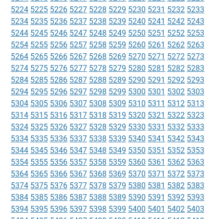
5224
5225
5226
5227
5228
5229
5230
5231
5232
5233
5234
5235
5236
5237
5238
5239
5240
5241
5242
5243
5244
5245
5246
5247
5248
5249
5250
5251
5252
5253
5254
5255
5256
5257
5258
5259
5260
5261
5262
5263
5264
5265
5266
5267
5268
5269
5270
5271
5272
5273
5274
5275
5276
5277
5278
5279
5280
5281
5282
5283
5284
5285
5286
5287
5288
5289
5290
5291
5292
5293
5294
5295
5296
5297
5298
5299
5300
5301
5302
5303
5304
5305
5306
5307
5308
5309
5310
5311
5312
5313
5314
5315
5316
5317
5318
5319
5320
5321
5322
5323
5324
5325
5326
5327
5328
5329
5330
5331
5332
5333
5334
5335
5336
5337
5338
5339
5340
5341
5342
5343
5344
5345
5346
5347
5348
5349
5350
5351
5352
5353
5354
5355
5356
5357
5358
5359
5360
5361
5362
5363
5364
5365
5366
5367
5368
5369
5370
5371
5372
5373
5374
5375
5376
5377
5378
5379
5380
5381
5382
5383
5384
5385
5386
5387
5388
5389
5390
5391
5392
5393
5394
5395
5396
5397
5398
5399
5400
5401
5402
5403