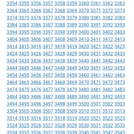
3354
3355
3356
3357
3358
3359
3360
3361
3362
3363
3364
3365
3366
3367
3368
3369
3370
3371
3372
3373
3374
3375
3376
3377
3378
3379
3380
3381
3382
3383
3384
3385
3386
3387
3388
3389
3390
3391
3392
3393
3394
3395
3396
3397
3398
3399
3400
3401
3402
3403
3404
3405
3406
3407
3408
3409
3410
3411
3412
3413
3414
3415
3416
3417
3418
3419
3420
3421
3422
3423
3424
3425
3426
3427
3428
3429
3430
3431
3432
3433
3434
3435
3436
3437
3438
3439
3440
3441
3442
3443
3444
3445
3446
3447
3448
3449
3450
3451
3452
3453
3454
3455
3456
3457
3458
3459
3460
3461
3462
3463
3464
3465
3466
3467
3468
3469
3470
3471
3472
3473
3474
3475
3476
3477
3478
3479
3480
3481
3482
3483
3484
3485
3486
3487
3488
3489
3490
3491
3492
3493
3494
3495
3496
3497
3498
3499
3500
3501
3502
3503
3504
3505
3506
3507
3508
3509
3510
3511
3512
3513
3514
3515
3516
3517
3518
3519
3520
3521
3522
3523
3524
3525
3526
3527
3528
3529
3530
3531
3532
3533
3534
3535
3536
3537
3538
3539
3540
3541
3542
3543