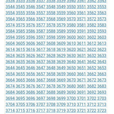
3534
3535
3536
3537
3538
3539
3540
3541
3542
3543
3544
3545
3546
3547
3548
3549
3550
3551
3552
3553
3554
3555
3556
3557
3558
3559
3560
3561
3562
3563
3564
3565
3566
3567
3568
3569
3570
3571
3572
3573
3574
3575
3576
3577
3578
3579
3580
3581
3582
3583
3584
3585
3586
3587
3588
3589
3590
3591
3592
3593
3594
3595
3596
3597
3598
3599
3600
3601
3602
3603
3604
3605
3606
3607
3608
3609
3610
3611
3612
3613
3614
3615
3616
3617
3618
3619
3620
3621
3622
3623
3624
3625
3626
3627
3628
3629
3630
3631
3632
3633
3634
3635
3636
3637
3638
3639
3640
3641
3642
3643
3644
3645
3646
3647
3648
3649
3650
3651
3652
3653
3654
3655
3656
3657
3658
3659
3660
3661
3662
3663
3664
3665
3666
3667
3668
3669
3670
3671
3672
3673
3674
3675
3676
3677
3678
3679
3680
3681
3682
3683
3684
3685
3686
3687
3688
3689
3690
3691
3692
3693
3694
3695
3696
3697
3698
3699
3700
3701
3702
3703
3704
3705
3706
3707
3708
3709
3710
3711
3712
3713
3714
3715
3716
3717
3718
3719
3720
3721
3722
3723