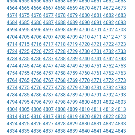
4654
4655
4656
4657
4658
4659
4660
4661
4662
4663
4664
4665
4666
4667
4668
4669
4670
4671
4672
4673
4674
4675
4676
4677
4678
4679
4680
4681
4682
4683
4684
4685
4686
4687
4688
4689
4690
4691
4692
4693
4694
4695
4696
4697
4698
4699
4700
4701
4702
4703
4704
4705
4706
4707
4708
4709
4710
4711
4712
4713
4714
4715
4716
4717
4718
4719
4720
4721
4722
4723
4724
4725
4726
4727
4728
4729
4730
4731
4732
4733
4734
4735
4736
4737
4738
4739
4740
4741
4742
4743
4744
4745
4746
4747
4748
4749
4750
4751
4752
4753
4754
4755
4756
4757
4758
4759
4760
4761
4762
4763
4764
4765
4766
4767
4768
4769
4770
4771
4772
4773
4774
4775
4776
4777
4778
4779
4780
4781
4782
4783
4784
4785
4786
4787
4788
4789
4790
4791
4792
4793
4794
4795
4796
4797
4798
4799
4800
4801
4802
4803
4804
4805
4806
4807
4808
4809
4810
4811
4812
4813
4814
4815
4816
4817
4818
4819
4820
4821
4822
4823
4824
4825
4826
4827
4828
4829
4830
4831
4832
4833
4834
4835
4836
4837
4838
4839
4840
4841
4842
4843