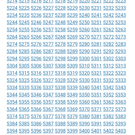
5214
5215
5216
5217
5218
5219
5220
5221
5222
5223
5224
5225
5226
5227
5228
5229
5230
5231
5232
5233
5234
5235
5236
5237
5238
5239
5240
5241
5242
5243
5244
5245
5246
5247
5248
5249
5250
5251
5252
5253
5254
5255
5256
5257
5258
5259
5260
5261
5262
5263
5264
5265
5266
5267
5268
5269
5270
5271
5272
5273
5274
5275
5276
5277
5278
5279
5280
5281
5282
5283
5284
5285
5286
5287
5288
5289
5290
5291
5292
5293
5294
5295
5296
5297
5298
5299
5300
5301
5302
5303
5304
5305
5306
5307
5308
5309
5310
5311
5312
5313
5314
5315
5316
5317
5318
5319
5320
5321
5322
5323
5324
5325
5326
5327
5328
5329
5330
5331
5332
5333
5334
5335
5336
5337
5338
5339
5340
5341
5342
5343
5344
5345
5346
5347
5348
5349
5350
5351
5352
5353
5354
5355
5356
5357
5358
5359
5360
5361
5362
5363
5364
5365
5366
5367
5368
5369
5370
5371
5372
5373
5374
5375
5376
5377
5378
5379
5380
5381
5382
5383
5384
5385
5386
5387
5388
5389
5390
5391
5392
5393
5394
5395
5396
5397
5398
5399
5400
5401
5402
5403