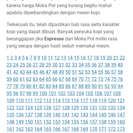
karena harga Moka Pot yang kurang begitu mahal
apabila diperbandingkan dengan mesin kopi.
Terkecuali itu, telah dipastikan bab rasa serta karakter
kopi yang dapat dibuat. Banyak penyuka kopi yang
beranggapan jika
Espresso
dari Moka Pot miliki rasa
yang serupa dengan hasil seduh memakai mesin.
1
2
3
4
5
6
7
8
9
10
11
12
13
14
15
16
17
18
19
20
21
22
23
24
25
26
27
28
29
30
31
32
33
34
35
36
37
38
39
40
41
42
43
44
45
46
47
48
49
50
51
52
53
54
55
56
57
58
59
60
61
62
63
64
65
66
67
68
69
70
71
72
73
74
75
76
77
78
79
80
81
82
83
84
85
86
87
88
89
90
91
92
93
94
95
96
97
98
99
100
101
102
103
104
105
106
107
108
109
110
111
112
113
114
115
116
117
118
119
120
121
122
123
124
125
126
127
128
129
130
131
132
133
134
135
136
137
138
139
140
141
142
143
144
145
146
147
148
149
150
151
152
153
154
155
156
157
158
159
160
161
162
163
164
165
166
167
168
169
170
171
172
173