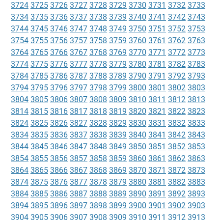
3724
3725
3726
3727
3728
3729
3730
3731
3732
3733
3734
3735
3736
3737
3738
3739
3740
3741
3742
3743
3744
3745
3746
3747
3748
3749
3750
3751
3752
3753
3754
3755
3756
3757
3758
3759
3760
3761
3762
3763
3764
3765
3766
3767
3768
3769
3770
3771
3772
3773
3774
3775
3776
3777
3778
3779
3780
3781
3782
3783
3784
3785
3786
3787
3788
3789
3790
3791
3792
3793
3794
3795
3796
3797
3798
3799
3800
3801
3802
3803
3804
3805
3806
3807
3808
3809
3810
3811
3812
3813
3814
3815
3816
3817
3818
3819
3820
3821
3822
3823
3824
3825
3826
3827
3828
3829
3830
3831
3832
3833
3834
3835
3836
3837
3838
3839
3840
3841
3842
3843
3844
3845
3846
3847
3848
3849
3850
3851
3852
3853
3854
3855
3856
3857
3858
3859
3860
3861
3862
3863
3864
3865
3866
3867
3868
3869
3870
3871
3872
3873
3874
3875
3876
3877
3878
3879
3880
3881
3882
3883
3884
3885
3886
3887
3888
3889
3890
3891
3892
3893
3894
3895
3896
3897
3898
3899
3900
3901
3902
3903
3904
3905
3906
3907
3908
3909
3910
3911
3912
3913