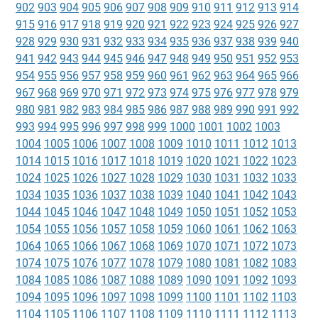
902
903
904
905
906
907
908
909
910
911
912
913
914
915
916
917
918
919
920
921
922
923
924
925
926
927
928
929
930
931
932
933
934
935
936
937
938
939
940
941
942
943
944
945
946
947
948
949
950
951
952
953
954
955
956
957
958
959
960
961
962
963
964
965
966
967
968
969
970
971
972
973
974
975
976
977
978
979
980
981
982
983
984
985
986
987
988
989
990
991
992
993
994
995
996
997
998
999
1000
1001
1002
1003
1004
1005
1006
1007
1008
1009
1010
1011
1012
1013
1014
1015
1016
1017
1018
1019
1020
1021
1022
1023
1024
1025
1026
1027
1028
1029
1030
1031
1032
1033
1034
1035
1036
1037
1038
1039
1040
1041
1042
1043
1044
1045
1046
1047
1048
1049
1050
1051
1052
1053
1054
1055
1056
1057
1058
1059
1060
1061
1062
1063
1064
1065
1066
1067
1068
1069
1070
1071
1072
1073
1074
1075
1076
1077
1078
1079
1080
1081
1082
1083
1084
1085
1086
1087
1088
1089
1090
1091
1092
1093
1094
1095
1096
1097
1098
1099
1100
1101
1102
1103
1104
1105
1106
1107
1108
1109
1110
1111
1112
1113