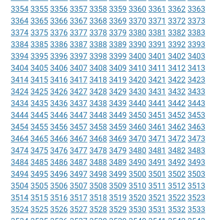
3354
3355
3356
3357
3358
3359
3360
3361
3362
3363
3364
3365
3366
3367
3368
3369
3370
3371
3372
3373
3374
3375
3376
3377
3378
3379
3380
3381
3382
3383
3384
3385
3386
3387
3388
3389
3390
3391
3392
3393
3394
3395
3396
3397
3398
3399
3400
3401
3402
3403
3404
3405
3406
3407
3408
3409
3410
3411
3412
3413
3414
3415
3416
3417
3418
3419
3420
3421
3422
3423
3424
3425
3426
3427
3428
3429
3430
3431
3432
3433
3434
3435
3436
3437
3438
3439
3440
3441
3442
3443
3444
3445
3446
3447
3448
3449
3450
3451
3452
3453
3454
3455
3456
3457
3458
3459
3460
3461
3462
3463
3464
3465
3466
3467
3468
3469
3470
3471
3472
3473
3474
3475
3476
3477
3478
3479
3480
3481
3482
3483
3484
3485
3486
3487
3488
3489
3490
3491
3492
3493
3494
3495
3496
3497
3498
3499
3500
3501
3502
3503
3504
3505
3506
3507
3508
3509
3510
3511
3512
3513
3514
3515
3516
3517
3518
3519
3520
3521
3522
3523
3524
3525
3526
3527
3528
3529
3530
3531
3532
3533