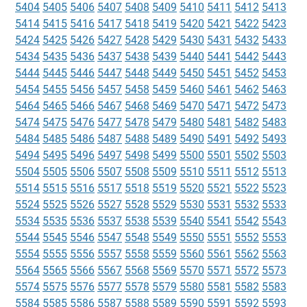
5404
5405
5406
5407
5408
5409
5410
5411
5412
5413
5414
5415
5416
5417
5418
5419
5420
5421
5422
5423
5424
5425
5426
5427
5428
5429
5430
5431
5432
5433
5434
5435
5436
5437
5438
5439
5440
5441
5442
5443
5444
5445
5446
5447
5448
5449
5450
5451
5452
5453
5454
5455
5456
5457
5458
5459
5460
5461
5462
5463
5464
5465
5466
5467
5468
5469
5470
5471
5472
5473
5474
5475
5476
5477
5478
5479
5480
5481
5482
5483
5484
5485
5486
5487
5488
5489
5490
5491
5492
5493
5494
5495
5496
5497
5498
5499
5500
5501
5502
5503
5504
5505
5506
5507
5508
5509
5510
5511
5512
5513
5514
5515
5516
5517
5518
5519
5520
5521
5522
5523
5524
5525
5526
5527
5528
5529
5530
5531
5532
5533
5534
5535
5536
5537
5538
5539
5540
5541
5542
5543
5544
5545
5546
5547
5548
5549
5550
5551
5552
5553
5554
5555
5556
5557
5558
5559
5560
5561
5562
5563
5564
5565
5566
5567
5568
5569
5570
5571
5572
5573
5574
5575
5576
5577
5578
5579
5580
5581
5582
5583
5584
5585
5586
5587
5588
5589
5590
5591
5592
5593