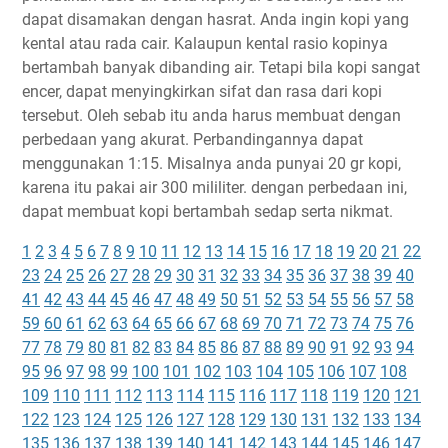
dapat disamakan dengan hasrat. Anda ingin kopi yang
kental atau rada cair. Kalaupun kental rasio kopinya
bertambah banyak dibanding air. Tetapi bila kopi sangat
encer, dapat menyingkirkan sifat dan rasa dari kopi
tersebut. Oleh sebab itu anda harus membuat dengan
perbedaan yang akurat. Perbandingannya dapat
menggunakan 1:15. Misalnya anda punyai 20 gr kopi,
karena itu pakai air 300 mililiter. dengan perbedaan ini,
dapat membuat kopi bertambah sedap serta nikmat.
1
2
3
4
5
6
7
8
9
10
11
12
13
14
15
16
17
18
19
20
21
22
23
24
25
26
27
28
29
30
31
32
33
34
35
36
37
38
39
40
41
42
43
44
45
46
47
48
49
50
51
52
53
54
55
56
57
58
59
60
61
62
63
64
65
66
67
68
69
70
71
72
73
74
75
76
77
78
79
80
81
82
83
84
85
86
87
88
89
90
91
92
93
94
95
96
97
98
99
100
101
102
103
104
105
106
107
108
109
110
111
112
113
114
115
116
117
118
119
120
121
122
123
124
125
126
127
128
129
130
131
132
133
134
135
136
137
138
139
140
141
142
143
144
145
146
147