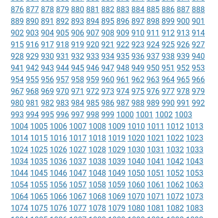
876
877
878
879
880
881
882
883
884
885
886
887
888
889
890
891
892
893
894
895
896
897
898
899
900
901
902
903
904
905
906
907
908
909
910
911
912
913
914
915
916
917
918
919
920
921
922
923
924
925
926
927
928
929
930
931
932
933
934
935
936
937
938
939
940
941
942
943
944
945
946
947
948
949
950
951
952
953
954
955
956
957
958
959
960
961
962
963
964
965
966
967
968
969
970
971
972
973
974
975
976
977
978
979
980
981
982
983
984
985
986
987
988
989
990
991
992
993
994
995
996
997
998
999
1000
1001
1002
1003
1004
1005
1006
1007
1008
1009
1010
1011
1012
1013
1014
1015
1016
1017
1018
1019
1020
1021
1022
1023
1024
1025
1026
1027
1028
1029
1030
1031
1032
1033
1034
1035
1036
1037
1038
1039
1040
1041
1042
1043
1044
1045
1046
1047
1048
1049
1050
1051
1052
1053
1054
1055
1056
1057
1058
1059
1060
1061
1062
1063
1064
1065
1066
1067
1068
1069
1070
1071
1072
1073
1074
1075
1076
1077
1078
1079
1080
1081
1082
1083