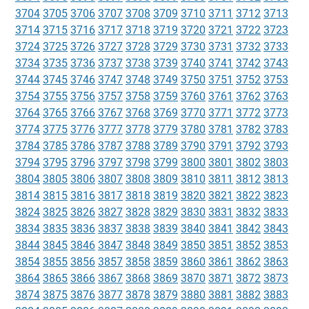
3704
3705
3706
3707
3708
3709
3710
3711
3712
3713
3714
3715
3716
3717
3718
3719
3720
3721
3722
3723
3724
3725
3726
3727
3728
3729
3730
3731
3732
3733
3734
3735
3736
3737
3738
3739
3740
3741
3742
3743
3744
3745
3746
3747
3748
3749
3750
3751
3752
3753
3754
3755
3756
3757
3758
3759
3760
3761
3762
3763
3764
3765
3766
3767
3768
3769
3770
3771
3772
3773
3774
3775
3776
3777
3778
3779
3780
3781
3782
3783
3784
3785
3786
3787
3788
3789
3790
3791
3792
3793
3794
3795
3796
3797
3798
3799
3800
3801
3802
3803
3804
3805
3806
3807
3808
3809
3810
3811
3812
3813
3814
3815
3816
3817
3818
3819
3820
3821
3822
3823
3824
3825
3826
3827
3828
3829
3830
3831
3832
3833
3834
3835
3836
3837
3838
3839
3840
3841
3842
3843
3844
3845
3846
3847
3848
3849
3850
3851
3852
3853
3854
3855
3856
3857
3858
3859
3860
3861
3862
3863
3864
3865
3866
3867
3868
3869
3870
3871
3872
3873
3874
3875
3876
3877
3878
3879
3880
3881
3882
3883