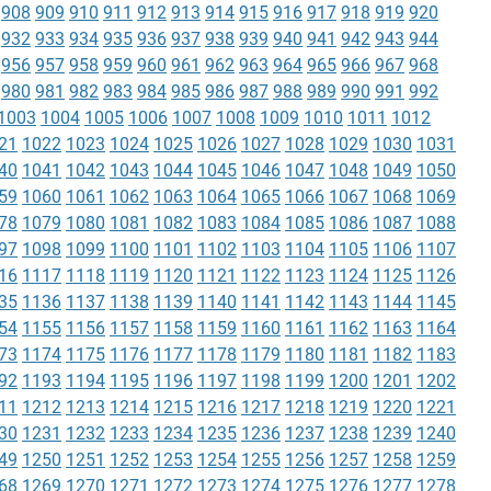
908
909
910
911
912
913
914
915
916
917
918
919
920
932
933
934
935
936
937
938
939
940
941
942
943
944
956
957
958
959
960
961
962
963
964
965
966
967
968
980
981
982
983
984
985
986
987
988
989
990
991
992
1003
1004
1005
1006
1007
1008
1009
1010
1011
1012
21
1022
1023
1024
1025
1026
1027
1028
1029
1030
1031
40
1041
1042
1043
1044
1045
1046
1047
1048
1049
1050
59
1060
1061
1062
1063
1064
1065
1066
1067
1068
1069
78
1079
1080
1081
1082
1083
1084
1085
1086
1087
1088
97
1098
1099
1100
1101
1102
1103
1104
1105
1106
1107
16
1117
1118
1119
1120
1121
1122
1123
1124
1125
1126
35
1136
1137
1138
1139
1140
1141
1142
1143
1144
1145
54
1155
1156
1157
1158
1159
1160
1161
1162
1163
1164
73
1174
1175
1176
1177
1178
1179
1180
1181
1182
1183
92
1193
1194
1195
1196
1197
1198
1199
1200
1201
1202
11
1212
1213
1214
1215
1216
1217
1218
1219
1220
1221
30
1231
1232
1233
1234
1235
1236
1237
1238
1239
1240
49
1250
1251
1252
1253
1254
1255
1256
1257
1258
1259
68
1269
1270
1271
1272
1273
1274
1275
1276
1277
1278