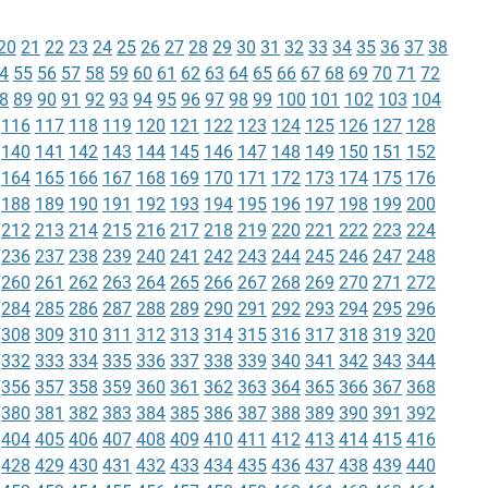
20
21
22
23
24
25
26
27
28
29
30
31
32
33
34
35
36
37
38
4
55
56
57
58
59
60
61
62
63
64
65
66
67
68
69
70
71
72
8
89
90
91
92
93
94
95
96
97
98
99
100
101
102
103
104
116
117
118
119
120
121
122
123
124
125
126
127
128
140
141
142
143
144
145
146
147
148
149
150
151
152
164
165
166
167
168
169
170
171
172
173
174
175
176
188
189
190
191
192
193
194
195
196
197
198
199
200
212
213
214
215
216
217
218
219
220
221
222
223
224
236
237
238
239
240
241
242
243
244
245
246
247
248
260
261
262
263
264
265
266
267
268
269
270
271
272
284
285
286
287
288
289
290
291
292
293
294
295
296
308
309
310
311
312
313
314
315
316
317
318
319
320
332
333
334
335
336
337
338
339
340
341
342
343
344
356
357
358
359
360
361
362
363
364
365
366
367
368
380
381
382
383
384
385
386
387
388
389
390
391
392
404
405
406
407
408
409
410
411
412
413
414
415
416
428
429
430
431
432
433
434
435
436
437
438
439
440