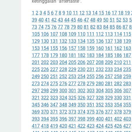
ketinggalan "aftertaste".
1
2
3
4
5
6
7
8
9
10
11
12
13
14
15
16
17
18
19
39
40
41
42
43
44
45
46
47
48
49
50
51
52
53
5
73
74
75
76
77
78
79
80
81
82
83
84
85
86
87
8
105
106
107
108
109
110
111
112
113
114
115
129
130
131
132
133
134
135
136
137
138
139
153
154
155
156
157
158
159
160
161
162
163
177
178
179
180
181
182
183
184
185
186
187
201
202
203
204
205
206
207
208
209
210
211
225
226
227
228
229
230
231
232
233
234
235
249
250
251
252
253
254
255
256
257
258
259
273
274
275
276
277
278
279
280
281
282
283
297
298
299
300
301
302
303
304
305
306
307
321
322
323
324
325
326
327
328
329
330
331
345
346
347
348
349
350
351
352
353
354
355
369
370
371
372
373
374
375
376
377
378
379
393
394
395
396
397
398
399
400
401
402
403
417
418
419
420
421
422
423
424
425
426
427