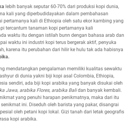
ka
lebih banyak seputar 60-70% dari produksi kopi dunia,
ama kali yang diperbudidayakan dalam pembahasan
mui pertamanya kali di Ethiopia oleh satu ekor kambing yang
tapi tercantum tanaman kopi pertamanya kali
pada waktu itu dengan istilah bunn dengan bahasa arab dan
i waktu ini industri kopi terus bergerak aktif, penyuka
 karena itu perubahan dari hilir ke hulu tak ada habisnya
bika.
yang mendatangkan pengalaman memiliki kualitas sewaktu
ashyur di dunia yakni biji kopi asal Colombia, Ethiopia,
ia sendiri, ada biji kopi arabika yang banyak disukai oleh
ika Jawa
,
arabika Flores
,
arabika Bali
dan banyak kembali.
nikmat yang penuhi harapan penikmatnya, maka dari itu
 senikmat ini. Diseduh oleh barista yang pakar, disangrai
pesial oleh petani kopi lokal. Gizi tanah dari letak geografis
rasa kopi arabika.