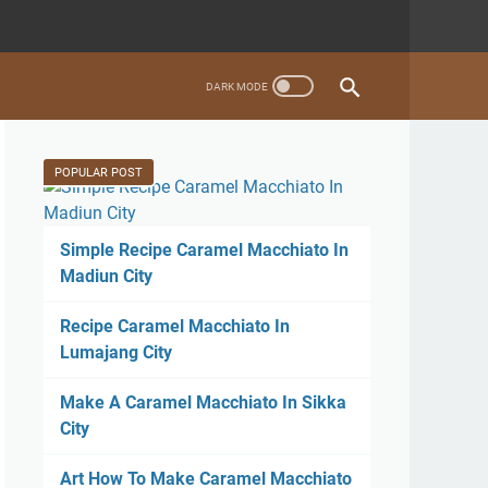
POPULAR POST
Simple Recipe Caramel Macchiato In
Madiun City
Recipe Caramel Macchiato In
Lumajang City
Make A Caramel Macchiato In Sikka
City
Art How To Make Caramel Macchiato