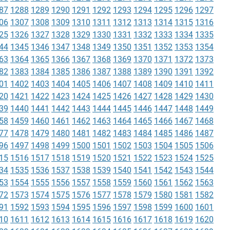
87
1288
1289
1290
1291
1292
1293
1294
1295
1296
1297
06
1307
1308
1309
1310
1311
1312
1313
1314
1315
1316
25
1326
1327
1328
1329
1330
1331
1332
1333
1334
1335
44
1345
1346
1347
1348
1349
1350
1351
1352
1353
1354
63
1364
1365
1366
1367
1368
1369
1370
1371
1372
1373
82
1383
1384
1385
1386
1387
1388
1389
1390
1391
1392
01
1402
1403
1404
1405
1406
1407
1408
1409
1410
1411
20
1421
1422
1423
1424
1425
1426
1427
1428
1429
1430
39
1440
1441
1442
1443
1444
1445
1446
1447
1448
1449
58
1459
1460
1461
1462
1463
1464
1465
1466
1467
1468
77
1478
1479
1480
1481
1482
1483
1484
1485
1486
1487
96
1497
1498
1499
1500
1501
1502
1503
1504
1505
1506
15
1516
1517
1518
1519
1520
1521
1522
1523
1524
1525
34
1535
1536
1537
1538
1539
1540
1541
1542
1543
1544
53
1554
1555
1556
1557
1558
1559
1560
1561
1562
1563
72
1573
1574
1575
1576
1577
1578
1579
1580
1581
1582
91
1592
1593
1594
1595
1596
1597
1598
1599
1600
1601
10
1611
1612
1613
1614
1615
1616
1617
1618
1619
1620