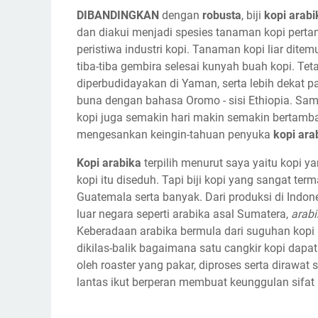
DIBANDINGKAN
dengan
robusta
, biji
kopi arabi
dan diakui menjadi spesies tanaman kopi pert
peristiwa industri kopi. Tanaman kopi liar dite
tiba-tiba gembira selesai kunyah buah kopi. Te
diperbudidayakan di Yaman, serta lebih dekat 
buna dengan bahasa Oromo - sisi Ethiopia. Sampa
kopi juga semakin hari makin semakin bertambah,
mengesankan keingin-tahuan penyuka
kopi ara
Kopi arabika
terpilih menurut saya yaitu kopi 
kopi itu diseduh. Tapi biji kopi yang sangat term
Guatemala serta banyak. Dari produksi di Indones
luar negara seperti arabika asal Sumatera,
arab
Keberadaan arabika bermula dari suguhan kopi 
dikilas-balik bagaimana satu cangkir kopi dapat
oleh roaster yang pakar, diproses serta dirawat s
lantas ikut berperan membuat keunggulan sifat 