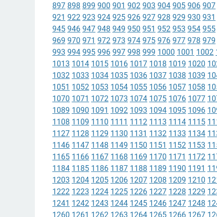
897
898
899
900
901
902
903
904
905
906
907
921
922
923
924
925
926
927
928
929
930
931
945
946
947
948
949
950
951
952
953
954
955
969
970
971
972
973
974
975
976
977
978
979
993
994
995
996
997
998
999
1000
1001
1002
1013
1014
1015
1016
1017
1018
1019
1020
10
1032
1033
1034
1035
1036
1037
1038
1039
10
1051
1052
1053
1054
1055
1056
1057
1058
10
1070
1071
1072
1073
1074
1075
1076
1077
10
1089
1090
1091
1092
1093
1094
1095
1096
10
1108
1109
1110
1111
1112
1113
1114
1115
11
1127
1128
1129
1130
1131
1132
1133
1134
11
1146
1147
1148
1149
1150
1151
1152
1153
11
1165
1166
1167
1168
1169
1170
1171
1172
11
1184
1185
1186
1187
1188
1189
1190
1191
11
1203
1204
1205
1206
1207
1208
1209
1210
12
1222
1223
1224
1225
1226
1227
1228
1229
12
1241
1242
1243
1244
1245
1246
1247
1248
12
1260
1261
1262
1263
1264
1265
1266
1267
12