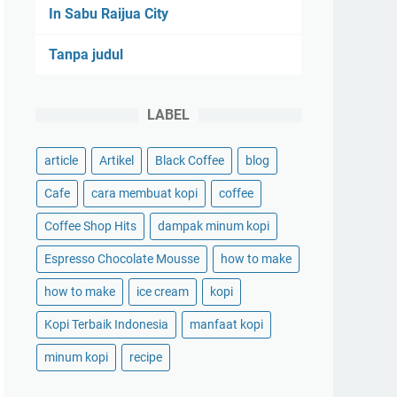
In Sabu Raijua City
Tanpa judul
LABEL
article
Artikel
Black Coffee
blog
Cafe
cara membuat kopi
coffee
Coffee Shop Hits
dampak minum kopi
Espresso Chocolate Mousse
how to make
how to make
ice cream
kopi
Kopi Terbaik Indonesia
manfaat kopi
minum kopi
recipe