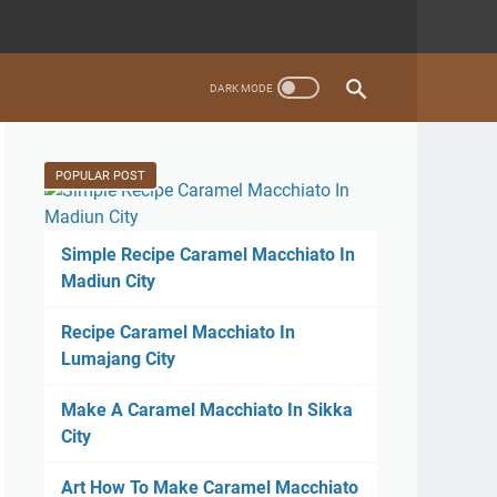
POPULAR POST
Simple Recipe Caramel Macchiato In
Madiun City
Recipe Caramel Macchiato In
Lumajang City
Make A Caramel Macchiato In Sikka
City
Art How To Make Caramel Macchiato