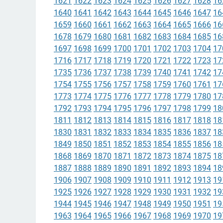
1621
1622
1623
1624
1625
1626
1627
1628
16
1640
1641
1642
1643
1644
1645
1646
1647
16
1659
1660
1661
1662
1663
1664
1665
1666
16
1678
1679
1680
1681
1682
1683
1684
1685
16
1697
1698
1699
1700
1701
1702
1703
1704
17
1716
1717
1718
1719
1720
1721
1722
1723
17
1735
1736
1737
1738
1739
1740
1741
1742
17
1754
1755
1756
1757
1758
1759
1760
1761
17
1773
1774
1775
1776
1777
1778
1779
1780
17
1792
1793
1794
1795
1796
1797
1798
1799
18
1811
1812
1813
1814
1815
1816
1817
1818
18
1830
1831
1832
1833
1834
1835
1836
1837
18
1849
1850
1851
1852
1853
1854
1855
1856
18
1868
1869
1870
1871
1872
1873
1874
1875
18
1887
1888
1889
1890
1891
1892
1893
1894
18
1906
1907
1908
1909
1910
1911
1912
1913
19
1925
1926
1927
1928
1929
1930
1931
1932
19
1944
1945
1946
1947
1948
1949
1950
1951
19
1963
1964
1965
1966
1967
1968
1969
1970
19