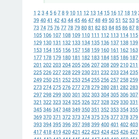
1
2
3
4
5
6
7
8
9
10
11
12
13
14
15
16
17
18
19
39
40
41
42
43
44
45
46
47
48
49
50
51
52
53
5
73
74
75
76
77
78
79
80
81
82
83
84
85
86
87
8
105
106
107
108
109
110
111
112
113
114
115
129
130
131
132
133
134
135
136
137
138
139
153
154
155
156
157
158
159
160
161
162
163
177
178
179
180
181
182
183
184
185
186
187
201
202
203
204
205
206
207
208
209
210
211
225
226
227
228
229
230
231
232
233
234
235
249
250
251
252
253
254
255
256
257
258
259
273
274
275
276
277
278
279
280
281
282
283
297
298
299
300
301
302
303
304
305
306
307
321
322
323
324
325
326
327
328
329
330
331
345
346
347
348
349
350
351
352
353
354
355
369
370
371
372
373
374
375
376
377
378
379
393
394
395
396
397
398
399
400
401
402
403
417
418
419
420
421
422
423
424
425
426
427