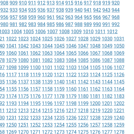
908
909
910
911
912
913
914
915
916
917
918
919
920
932
933
934
935
936
937
938
939
940
941
942
943
944
956
957
958
959
960
961
962
963
964
965
966
967
968
980
981
982
983
984
985
986
987
988
989
990
991
992
1003
1004
1005
1006
1007
1008
1009
1010
1011
1012
21
1022
1023
1024
1025
1026
1027
1028
1029
1030
1031
40
1041
1042
1043
1044
1045
1046
1047
1048
1049
1050
59
1060
1061
1062
1063
1064
1065
1066
1067
1068
1069
78
1079
1080
1081
1082
1083
1084
1085
1086
1087
1088
97
1098
1099
1100
1101
1102
1103
1104
1105
1106
1107
16
1117
1118
1119
1120
1121
1122
1123
1124
1125
1126
35
1136
1137
1138
1139
1140
1141
1142
1143
1144
1145
54
1155
1156
1157
1158
1159
1160
1161
1162
1163
1164
73
1174
1175
1176
1177
1178
1179
1180
1181
1182
1183
92
1193
1194
1195
1196
1197
1198
1199
1200
1201
1202
11
1212
1213
1214
1215
1216
1217
1218
1219
1220
1221
30
1231
1232
1233
1234
1235
1236
1237
1238
1239
1240
49
1250
1251
1252
1253
1254
1255
1256
1257
1258
1259
68
1269
1270
1271
1272
1273
1274
1275
1276
1277
1278