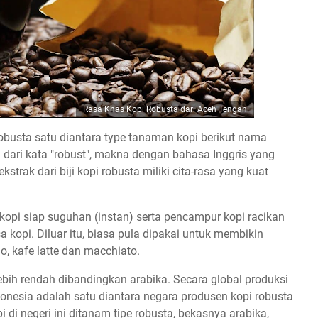
Rasa Khas Kopi Robusta dari Aceh Tengah
Robusta satu diantara type tanaman kopi berikut nama
 dari kata "robust", makna dengan bahasa Inggris yang
trak dari biji kopi robusta miliki cita-rasa yang kuat
u kopi siap suguhan (instan) serta pencampur kopi racikan
 kopi. Diluar itu, biasa pula dipakai untuk membikin
, kafe latte dan macchiato.
 lebih rendah dibandingkan arabika. Secara global produksi
ndonesia adalah satu diantara negara produsen kopi robusta
 di negeri ini ditanam tipe robusta, bekasnya arabika,