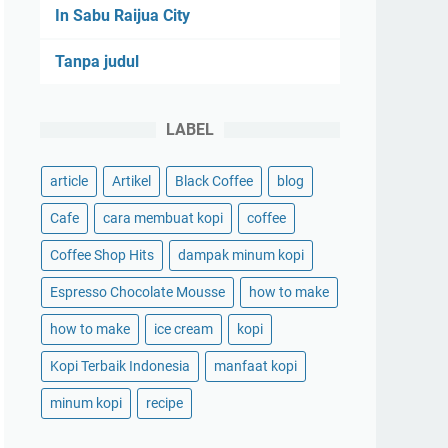
In Sabu Raijua City
Tanpa judul
LABEL
article
Artikel
Black Coffee
blog
Cafe
cara membuat kopi
coffee
Coffee Shop Hits
dampak minum kopi
Espresso Chocolate Mousse
how to make
how to make
ice cream
kopi
Kopi Terbaik Indonesia
manfaat kopi
minum kopi
recipe