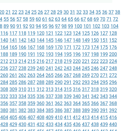
20
21
22
23
24
25
26
27
28
29
30
31
32
33
34
35
36
37
38
4
55
56
57
58
59
60
61
62
63
64
65
66
67
68
69
70
71
72
8
89
90
91
92
93
94
95
96
97
98
99
100
101
102
103
104
116
117
118
119
120
121
122
123
124
125
126
127
128
140
141
142
143
144
145
146
147
148
149
150
151
152
164
165
166
167
168
169
170
171
172
173
174
175
176
188
189
190
191
192
193
194
195
196
197
198
199
200
212
213
214
215
216
217
218
219
220
221
222
223
224
236
237
238
239
240
241
242
243
244
245
246
247
248
260
261
262
263
264
265
266
267
268
269
270
271
272
284
285
286
287
288
289
290
291
292
293
294
295
296
308
309
310
311
312
313
314
315
316
317
318
319
320
332
333
334
335
336
337
338
339
340
341
342
343
344
356
357
358
359
360
361
362
363
364
365
366
367
368
380
381
382
383
384
385
386
387
388
389
390
391
392
404
405
406
407
408
409
410
411
412
413
414
415
416
428
429
430
431
432
433
434
435
436
437
438
439
440