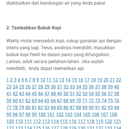
diakibatkan dari kandungan air yang Anda pakai.
2. Tambahkan Bubuk Kopi
Waktu mulai menyeduh kopi, cukup gunakan api dengan
intens yang lagi. Terus, awalnya mendidih, masukkan
bubuk kopi fresh ke dalam panci yang difungsikan.
Lantas, aduk secara perlahan-lahan. Jika sudah
mendidih, Anda dapat mematikan api.
1
2
3
4
5
6
7
8
9
10
11
12
13
14
15
16
17
18
19
20
21
22
23
24
25
26
27
28
29
30
31
32
33
34
35
36
37
38
39
40
41
42
43
44
45
46
47
48
49
50
51
52
53
54
55
56
57
58
59
60
61
62
63
64
65
66
67
68
69
70
71
72
73
74
75
76
77
78
79
80
81
82
83
84
85
86
87
88
89
90
91
92
93
94
95
96
97
98
99
100
101
102
103
104
105
106
107
108
109
110
111
112
113
114
115
116
117
118
119
120
121
122
123
124
125
126
127
128
129
130
131
132
133
134