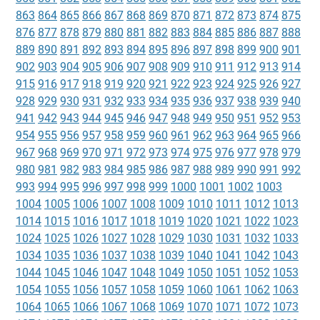
863
864
865
866
867
868
869
870
871
872
873
874
875
876
877
878
879
880
881
882
883
884
885
886
887
888
889
890
891
892
893
894
895
896
897
898
899
900
901
902
903
904
905
906
907
908
909
910
911
912
913
914
915
916
917
918
919
920
921
922
923
924
925
926
927
928
929
930
931
932
933
934
935
936
937
938
939
940
941
942
943
944
945
946
947
948
949
950
951
952
953
954
955
956
957
958
959
960
961
962
963
964
965
966
967
968
969
970
971
972
973
974
975
976
977
978
979
980
981
982
983
984
985
986
987
988
989
990
991
992
993
994
995
996
997
998
999
1000
1001
1002
1003
1004
1005
1006
1007
1008
1009
1010
1011
1012
1013
1014
1015
1016
1017
1018
1019
1020
1021
1022
1023
1024
1025
1026
1027
1028
1029
1030
1031
1032
1033
1034
1035
1036
1037
1038
1039
1040
1041
1042
1043
1044
1045
1046
1047
1048
1049
1050
1051
1052
1053
1054
1055
1056
1057
1058
1059
1060
1061
1062
1063
1064
1065
1066
1067
1068
1069
1070
1071
1072
1073