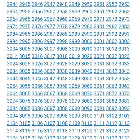
2944
2945
2946
2947
2948
2949
2950
2951
2952
2953
2954
2955
2956
2957
2958
2959
2960
2961
2962
2963
2964
2965
2966
2967
2968
2969
2970
2971
2972
2973
2974
2975
2976
2977
2978
2979
2980
2981
2982
2983
2984
2985
2986
2987
2988
2989
2990
2991
2992
2993
2994
2995
2996
2997
2998
2999
3000
3001
3002
3003
3004
3005
3006
3007
3008
3009
3010
3011
3012
3013
3014
3015
3016
3017
3018
3019
3020
3021
3022
3023
3024
3025
3026
3027
3028
3029
3030
3031
3032
3033
3034
3035
3036
3037
3038
3039
3040
3041
3042
3043
3044
3045
3046
3047
3048
3049
3050
3051
3052
3053
3054
3055
3056
3057
3058
3059
3060
3061
3062
3063
3064
3065
3066
3067
3068
3069
3070
3071
3072
3073
3074
3075
3076
3077
3078
3079
3080
3081
3082
3083
3084
3085
3086
3087
3088
3089
3090
3091
3092
3093
3094
3095
3096
3097
3098
3099
3100
3101
3102
3103
3104
3105
3106
3107
3108
3109
3110
3111
3112
3113
3114
3115
3116
3117
3118
3119
3120
3121
3122
3123
3124
3125
3126
3127
3128
3129
3130
3131
3132
3133