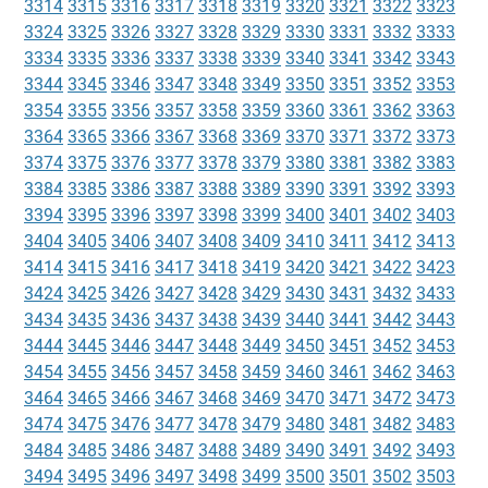
3314
3315
3316
3317
3318
3319
3320
3321
3322
3323
3324
3325
3326
3327
3328
3329
3330
3331
3332
3333
3334
3335
3336
3337
3338
3339
3340
3341
3342
3343
3344
3345
3346
3347
3348
3349
3350
3351
3352
3353
3354
3355
3356
3357
3358
3359
3360
3361
3362
3363
3364
3365
3366
3367
3368
3369
3370
3371
3372
3373
3374
3375
3376
3377
3378
3379
3380
3381
3382
3383
3384
3385
3386
3387
3388
3389
3390
3391
3392
3393
3394
3395
3396
3397
3398
3399
3400
3401
3402
3403
3404
3405
3406
3407
3408
3409
3410
3411
3412
3413
3414
3415
3416
3417
3418
3419
3420
3421
3422
3423
3424
3425
3426
3427
3428
3429
3430
3431
3432
3433
3434
3435
3436
3437
3438
3439
3440
3441
3442
3443
3444
3445
3446
3447
3448
3449
3450
3451
3452
3453
3454
3455
3456
3457
3458
3459
3460
3461
3462
3463
3464
3465
3466
3467
3468
3469
3470
3471
3472
3473
3474
3475
3476
3477
3478
3479
3480
3481
3482
3483
3484
3485
3486
3487
3488
3489
3490
3491
3492
3493
3494
3495
3496
3497
3498
3499
3500
3501
3502
3503