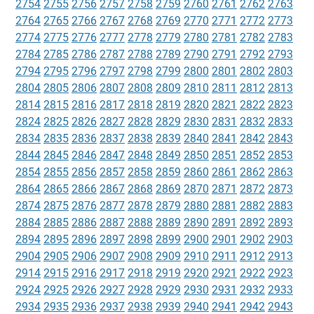
2754
2755
2756
2757
2758
2759
2760
2761
2762
2763
2764
2765
2766
2767
2768
2769
2770
2771
2772
2773
2774
2775
2776
2777
2778
2779
2780
2781
2782
2783
2784
2785
2786
2787
2788
2789
2790
2791
2792
2793
2794
2795
2796
2797
2798
2799
2800
2801
2802
2803
2804
2805
2806
2807
2808
2809
2810
2811
2812
2813
2814
2815
2816
2817
2818
2819
2820
2821
2822
2823
2824
2825
2826
2827
2828
2829
2830
2831
2832
2833
2834
2835
2836
2837
2838
2839
2840
2841
2842
2843
2844
2845
2846
2847
2848
2849
2850
2851
2852
2853
2854
2855
2856
2857
2858
2859
2860
2861
2862
2863
2864
2865
2866
2867
2868
2869
2870
2871
2872
2873
2874
2875
2876
2877
2878
2879
2880
2881
2882
2883
2884
2885
2886
2887
2888
2889
2890
2891
2892
2893
2894
2895
2896
2897
2898
2899
2900
2901
2902
2903
2904
2905
2906
2907
2908
2909
2910
2911
2912
2913
2914
2915
2916
2917
2918
2919
2920
2921
2922
2923
2924
2925
2926
2927
2928
2929
2930
2931
2932
2933
2934
2935
2936
2937
2938
2939
2940
2941
2942
2943