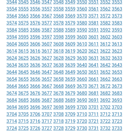
3544
3545
3546
3547
3548
3549
3550
3551
3552
3553
3554
3555
3556
3557
3558
3559
3560
3561
3562
3563
3564
3565
3566
3567
3568
3569
3570
3571
3572
3573
3574
3575
3576
3577
3578
3579
3580
3581
3582
3583
3584
3585
3586
3587
3588
3589
3590
3591
3592
3593
3594
3595
3596
3597
3598
3599
3600
3601
3602
3603
3604
3605
3606
3607
3608
3609
3610
3611
3612
3613
3614
3615
3616
3617
3618
3619
3620
3621
3622
3623
3624
3625
3626
3627
3628
3629
3630
3631
3632
3633
3634
3635
3636
3637
3638
3639
3640
3641
3642
3643
3644
3645
3646
3647
3648
3649
3650
3651
3652
3653
3654
3655
3656
3657
3658
3659
3660
3661
3662
3663
3664
3665
3666
3667
3668
3669
3670
3671
3672
3673
3674
3675
3676
3677
3678
3679
3680
3681
3682
3683
3684
3685
3686
3687
3688
3689
3690
3691
3692
3693
3694
3695
3696
3697
3698
3699
3700
3701
3702
3703
3704
3705
3706
3707
3708
3709
3710
3711
3712
3713
3714
3715
3716
3717
3718
3719
3720
3721
3722
3723
3724
3725
3726
3727
3728
3729
3730
3731
3732
3733