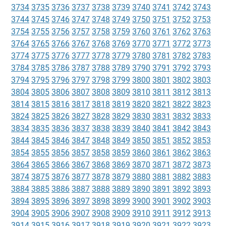
3734
3735
3736
3737
3738
3739
3740
3741
3742
3743
3744
3745
3746
3747
3748
3749
3750
3751
3752
3753
3754
3755
3756
3757
3758
3759
3760
3761
3762
3763
3764
3765
3766
3767
3768
3769
3770
3771
3772
3773
3774
3775
3776
3777
3778
3779
3780
3781
3782
3783
3784
3785
3786
3787
3788
3789
3790
3791
3792
3793
3794
3795
3796
3797
3798
3799
3800
3801
3802
3803
3804
3805
3806
3807
3808
3809
3810
3811
3812
3813
3814
3815
3816
3817
3818
3819
3820
3821
3822
3823
3824
3825
3826
3827
3828
3829
3830
3831
3832
3833
3834
3835
3836
3837
3838
3839
3840
3841
3842
3843
3844
3845
3846
3847
3848
3849
3850
3851
3852
3853
3854
3855
3856
3857
3858
3859
3860
3861
3862
3863
3864
3865
3866
3867
3868
3869
3870
3871
3872
3873
3874
3875
3876
3877
3878
3879
3880
3881
3882
3883
3884
3885
3886
3887
3888
3889
3890
3891
3892
3893
3894
3895
3896
3897
3898
3899
3900
3901
3902
3903
3904
3905
3906
3907
3908
3909
3910
3911
3912
3913
3914
3915
3916
3917
3918
3919
3920
3921
3922
3923