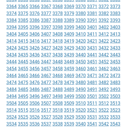
3364
3365
3366
3367
3368
3369
3370
3371
3372
3373
3374
3375
3376
3377
3378
3379
3380
3381
3382
3383
3384
3385
3386
3387
3388
3389
3390
3391
3392
3393
3394
3395
3396
3397
3398
3399
3400
3401
3402
3403
3404
3405
3406
3407
3408
3409
3410
3411
3412
3413
3414
3415
3416
3417
3418
3419
3420
3421
3422
3423
3424
3425
3426
3427
3428
3429
3430
3431
3432
3433
3434
3435
3436
3437
3438
3439
3440
3441
3442
3443
3444
3445
3446
3447
3448
3449
3450
3451
3452
3453
3454
3455
3456
3457
3458
3459
3460
3461
3462
3463
3464
3465
3466
3467
3468
3469
3470
3471
3472
3473
3474
3475
3476
3477
3478
3479
3480
3481
3482
3483
3484
3485
3486
3487
3488
3489
3490
3491
3492
3493
3494
3495
3496
3497
3498
3499
3500
3501
3502
3503
3504
3505
3506
3507
3508
3509
3510
3511
3512
3513
3514
3515
3516
3517
3518
3519
3520
3521
3522
3523
3524
3525
3526
3527
3528
3529
3530
3531
3532
3533
3534
3535
3536
3537
3538
3539
3540
3541
3542
3543