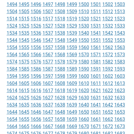
1494
1495
1496
1497
1498
1499
1500
1501
1502
1503
1504
1505
1506
1507
1508
1509
1510
1511
1512
1513
1514
1515
1516
1517
1518
1519
1520
1521
1522
1523
1524
1525
1526
1527
1528
1529
1530
1531
1532
1533
1534
1535
1536
1537
1538
1539
1540
1541
1542
1543
1544
1545
1546
1547
1548
1549
1550
1551
1552
1553
1554
1555
1556
1557
1558
1559
1560
1561
1562
1563
1564
1565
1566
1567
1568
1569
1570
1571
1572
1573
1574
1575
1576
1577
1578
1579
1580
1581
1582
1583
1584
1585
1586
1587
1588
1589
1590
1591
1592
1593
1594
1595
1596
1597
1598
1599
1600
1601
1602
1603
1604
1605
1606
1607
1608
1609
1610
1611
1612
1613
1614
1615
1616
1617
1618
1619
1620
1621
1622
1623
1624
1625
1626
1627
1628
1629
1630
1631
1632
1633
1634
1635
1636
1637
1638
1639
1640
1641
1642
1643
1644
1645
1646
1647
1648
1649
1650
1651
1652
1653
1654
1655
1656
1657
1658
1659
1660
1661
1662
1663
1664
1665
1666
1667
1668
1669
1670
1671
1672
1673
1674
1675
1676
1677
1678
1679
1680
1681
1682
1683