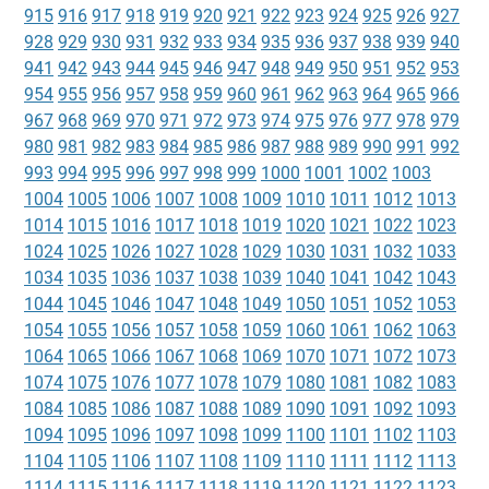
915
916
917
918
919
920
921
922
923
924
925
926
927
928
929
930
931
932
933
934
935
936
937
938
939
940
941
942
943
944
945
946
947
948
949
950
951
952
953
954
955
956
957
958
959
960
961
962
963
964
965
966
967
968
969
970
971
972
973
974
975
976
977
978
979
980
981
982
983
984
985
986
987
988
989
990
991
992
993
994
995
996
997
998
999
1000
1001
1002
1003
1004
1005
1006
1007
1008
1009
1010
1011
1012
1013
1014
1015
1016
1017
1018
1019
1020
1021
1022
1023
1024
1025
1026
1027
1028
1029
1030
1031
1032
1033
1034
1035
1036
1037
1038
1039
1040
1041
1042
1043
1044
1045
1046
1047
1048
1049
1050
1051
1052
1053
1054
1055
1056
1057
1058
1059
1060
1061
1062
1063
1064
1065
1066
1067
1068
1069
1070
1071
1072
1073
1074
1075
1076
1077
1078
1079
1080
1081
1082
1083
1084
1085
1086
1087
1088
1089
1090
1091
1092
1093
1094
1095
1096
1097
1098
1099
1100
1101
1102
1103
1104
1105
1106
1107
1108
1109
1110
1111
1112
1113
1114
1115
1116
1117
1118
1119
1120
1121
1122
1123