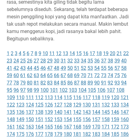
rasa, semestinya kita giling tidak begitu lama
sebelumnya diseduh. Sekarang, telah terdapat beberapa
mesin penggiling kopi yang dapat kita manfaatkan. Jadi
tak usah repot melakukan secara manual. Makin lembut
kamu menggerus kopi, jadi rasanya bakal lebih pahit.
Begitupun sebaliknya.
1
2
3
4
5
6
7
8
9
10
11
12
13
14
15
16
17
18
19
20
21
22
23
24
25
26
27
28
29
30
31
32
33
34
35
36
37
38
39
40
41
42
43
44
45
46
47
48
49
50
51
52
53
54
55
56
57
58
59
60
61
62
63
64
65
66
67
68
69
70
71
72
73
74
75
76
77
78
79
80
81
82
83
84
85
86
87
88
89
90
91
92
93
94
95
96
97
98
99
100
101
102
103
104
105
106
107
108
109
110
111
112
113
114
115
116
117
118
119
120
121
122
123
124
125
126
127
128
129
130
131
132
133
134
135
136
137
138
139
140
141
142
143
144
145
146
147
148
149
150
151
152
153
154
155
156
157
158
159
160
161
162
163
164
165
166
167
168
169
170
171
172
173
174
175
176
177
178
179
180
181
182
183
184
185
186