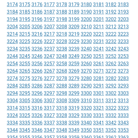
3174
3175
3176
3177
3178
3179
3180
3181
3182
3183
3184
3185
3186
3187
3188
3189
3190
3191
3192
3193
3194
3195
3196
3197
3198
3199
3200
3201
3202
3203
3204
3205
3206
3207
3208
3209
3210
3211
3212
3213
3214
3215
3216
3217
3218
3219
3220
3221
3222
3223
3224
3225
3226
3227
3228
3229
3230
3231
3232
3233
3234
3235
3236
3237
3238
3239
3240
3241
3242
3243
3244
3245
3246
3247
3248
3249
3250
3251
3252
3253
3254
3255
3256
3257
3258
3259
3260
3261
3262
3263
3264
3265
3266
3267
3268
3269
3270
3271
3272
3273
3274
3275
3276
3277
3278
3279
3280
3281
3282
3283
3284
3285
3286
3287
3288
3289
3290
3291
3292
3293
3294
3295
3296
3297
3298
3299
3300
3301
3302
3303
3304
3305
3306
3307
3308
3309
3310
3311
3312
3313
3314
3315
3316
3317
3318
3319
3320
3321
3322
3323
3324
3325
3326
3327
3328
3329
3330
3331
3332
3333
3334
3335
3336
3337
3338
3339
3340
3341
3342
3343
3344
3345
3346
3347
3348
3349
3350
3351
3352
3353
3354
3355
3356
3357
3358
3359
3360
3361
3362
3363