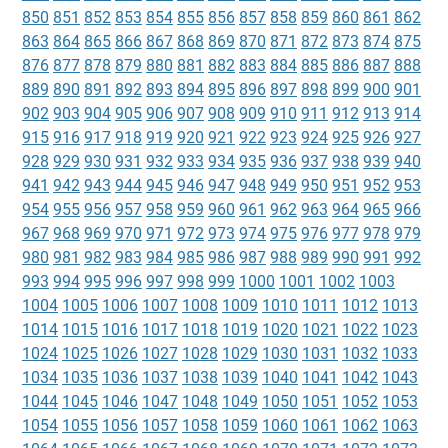
850
851
852
853
854
855
856
857
858
859
860
861
862
863
864
865
866
867
868
869
870
871
872
873
874
875
876
877
878
879
880
881
882
883
884
885
886
887
888
889
890
891
892
893
894
895
896
897
898
899
900
901
902
903
904
905
906
907
908
909
910
911
912
913
914
915
916
917
918
919
920
921
922
923
924
925
926
927
928
929
930
931
932
933
934
935
936
937
938
939
940
941
942
943
944
945
946
947
948
949
950
951
952
953
954
955
956
957
958
959
960
961
962
963
964
965
966
967
968
969
970
971
972
973
974
975
976
977
978
979
980
981
982
983
984
985
986
987
988
989
990
991
992
993
994
995
996
997
998
999
1000
1001
1002
1003
1004
1005
1006
1007
1008
1009
1010
1011
1012
1013
1014
1015
1016
1017
1018
1019
1020
1021
1022
1023
1024
1025
1026
1027
1028
1029
1030
1031
1032
1033
1034
1035
1036
1037
1038
1039
1040
1041
1042
1043
1044
1045
1046
1047
1048
1049
1050
1051
1052
1053
1054
1055
1056
1057
1058
1059
1060
1061
1062
1063