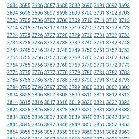
3684
3685
3686
3687
3688
3689
3690
3691
3692
3693
3694
3695
3696
3697
3698
3699
3700
3701
3702
3703
3704
3705
3706
3707
3708
3709
3710
3711
3712
3713
3714
3715
3716
3717
3718
3719
3720
3721
3722
3723
3724
3725
3726
3727
3728
3729
3730
3731
3732
3733
3734
3735
3736
3737
3738
3739
3740
3741
3742
3743
3744
3745
3746
3747
3748
3749
3750
3751
3752
3753
3754
3755
3756
3757
3758
3759
3760
3761
3762
3763
3764
3765
3766
3767
3768
3769
3770
3771
3772
3773
3774
3775
3776
3777
3778
3779
3780
3781
3782
3783
3784
3785
3786
3787
3788
3789
3790
3791
3792
3793
3794
3795
3796
3797
3798
3799
3800
3801
3802
3803
3804
3805
3806
3807
3808
3809
3810
3811
3812
3813
3814
3815
3816
3817
3818
3819
3820
3821
3822
3823
3824
3825
3826
3827
3828
3829
3830
3831
3832
3833
3834
3835
3836
3837
3838
3839
3840
3841
3842
3843
3844
3845
3846
3847
3848
3849
3850
3851
3852
3853
3854
3855
3856
3857
3858
3859
3860
3861
3862
3863