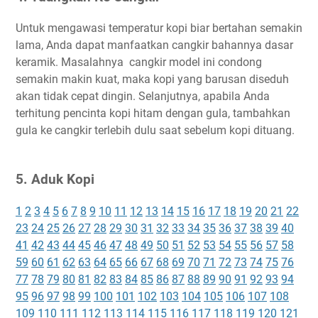
Untuk mengawasi temperatur kopi biar bertahan semakin
lama, Anda dapat manfaatkan cangkir bahannya dasar
keramik. Masalahnya cangkir model ini condong
semakin makin kuat, maka kopi yang barusan diseduh
akan tidak cepat dingin. Selanjutnya, apabila Anda
terhitung pencinta kopi hitam dengan gula, tambahkan
gula ke cangkir terlebih dulu saat sebelum kopi dituang.
5. Aduk Kopi
1
2
3
4
5
6
7
8
9
10
11
12
13
14
15
16
17
18
19
20
21
22
23
24
25
26
27
28
29
30
31
32
33
34
35
36
37
38
39
40
41
42
43
44
45
46
47
48
49
50
51
52
53
54
55
56
57
58
59
60
61
62
63
64
65
66
67
68
69
70
71
72
73
74
75
76
77
78
79
80
81
82
83
84
85
86
87
88
89
90
91
92
93
94
95
96
97
98
99
100
101
102
103
104
105
106
107
108
109
110
111
112
113
114
115
116
117
118
119
120
121