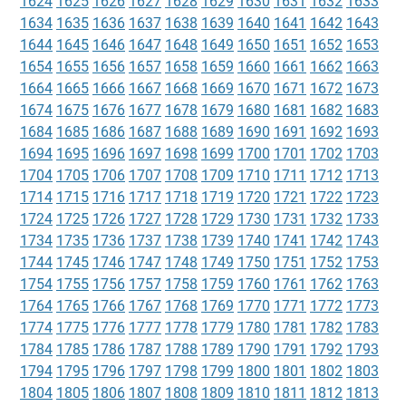
1624
1625
1626
1627
1628
1629
1630
1631
1632
1633
1634
1635
1636
1637
1638
1639
1640
1641
1642
1643
1644
1645
1646
1647
1648
1649
1650
1651
1652
1653
1654
1655
1656
1657
1658
1659
1660
1661
1662
1663
1664
1665
1666
1667
1668
1669
1670
1671
1672
1673
1674
1675
1676
1677
1678
1679
1680
1681
1682
1683
1684
1685
1686
1687
1688
1689
1690
1691
1692
1693
1694
1695
1696
1697
1698
1699
1700
1701
1702
1703
1704
1705
1706
1707
1708
1709
1710
1711
1712
1713
1714
1715
1716
1717
1718
1719
1720
1721
1722
1723
1724
1725
1726
1727
1728
1729
1730
1731
1732
1733
1734
1735
1736
1737
1738
1739
1740
1741
1742
1743
1744
1745
1746
1747
1748
1749
1750
1751
1752
1753
1754
1755
1756
1757
1758
1759
1760
1761
1762
1763
1764
1765
1766
1767
1768
1769
1770
1771
1772
1773
1774
1775
1776
1777
1778
1779
1780
1781
1782
1783
1784
1785
1786
1787
1788
1789
1790
1791
1792
1793
1794
1795
1796
1797
1798
1799
1800
1801
1802
1803
1804
1805
1806
1807
1808
1809
1810
1811
1812
1813