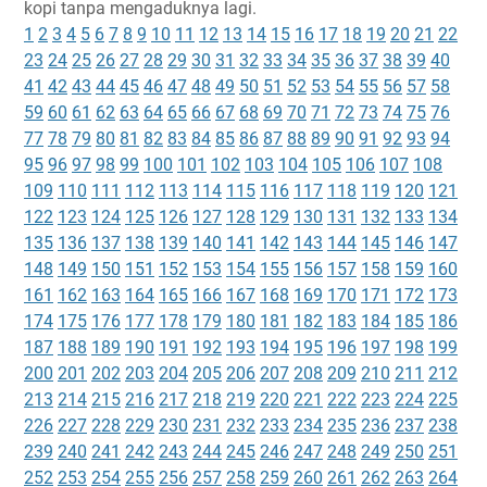
kopi tanpa mengaduknya lagi.
1
2
3
4
5
6
7
8
9
10
11
12
13
14
15
16
17
18
19
20
21
22
23
24
25
26
27
28
29
30
31
32
33
34
35
36
37
38
39
40
41
42
43
44
45
46
47
48
49
50
51
52
53
54
55
56
57
58
59
60
61
62
63
64
65
66
67
68
69
70
71
72
73
74
75
76
77
78
79
80
81
82
83
84
85
86
87
88
89
90
91
92
93
94
95
96
97
98
99
100
101
102
103
104
105
106
107
108
109
110
111
112
113
114
115
116
117
118
119
120
121
122
123
124
125
126
127
128
129
130
131
132
133
134
135
136
137
138
139
140
141
142
143
144
145
146
147
148
149
150
151
152
153
154
155
156
157
158
159
160
161
162
163
164
165
166
167
168
169
170
171
172
173
174
175
176
177
178
179
180
181
182
183
184
185
186
187
188
189
190
191
192
193
194
195
196
197
198
199
200
201
202
203
204
205
206
207
208
209
210
211
212
213
214
215
216
217
218
219
220
221
222
223
224
225
226
227
228
229
230
231
232
233
234
235
236
237
238
239
240
241
242
243
244
245
246
247
248
249
250
251
252
253
254
255
256
257
258
259
260
261
262
263
264