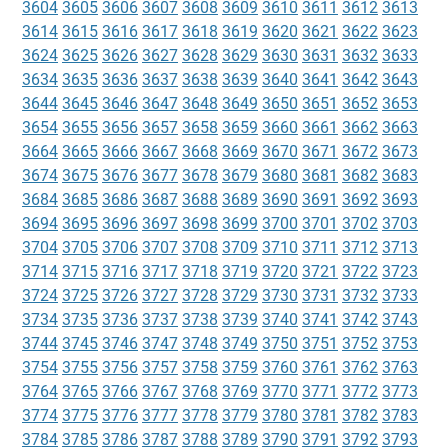
3604
3605
3606
3607
3608
3609
3610
3611
3612
3613
3614
3615
3616
3617
3618
3619
3620
3621
3622
3623
3624
3625
3626
3627
3628
3629
3630
3631
3632
3633
3634
3635
3636
3637
3638
3639
3640
3641
3642
3643
3644
3645
3646
3647
3648
3649
3650
3651
3652
3653
3654
3655
3656
3657
3658
3659
3660
3661
3662
3663
3664
3665
3666
3667
3668
3669
3670
3671
3672
3673
3674
3675
3676
3677
3678
3679
3680
3681
3682
3683
3684
3685
3686
3687
3688
3689
3690
3691
3692
3693
3694
3695
3696
3697
3698
3699
3700
3701
3702
3703
3704
3705
3706
3707
3708
3709
3710
3711
3712
3713
3714
3715
3716
3717
3718
3719
3720
3721
3722
3723
3724
3725
3726
3727
3728
3729
3730
3731
3732
3733
3734
3735
3736
3737
3738
3739
3740
3741
3742
3743
3744
3745
3746
3747
3748
3749
3750
3751
3752
3753
3754
3755
3756
3757
3758
3759
3760
3761
3762
3763
3764
3765
3766
3767
3768
3769
3770
3771
3772
3773
3774
3775
3776
3777
3778
3779
3780
3781
3782
3783
3784
3785
3786
3787
3788
3789
3790
3791
3792
3793