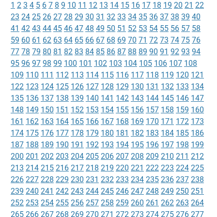
1
2
3
4
5
6
7
8
9
10
11
12
13
14
15
16
17
18
19
20
21
22
23
24
25
26
27
28
29
30
31
32
33
34
35
36
37
38
39
40
41
42
43
44
45
46
47
48
49
50
51
52
53
54
55
56
57
58
59
60
61
62
63
64
65
66
67
68
69
70
71
72
73
74
75
76
77
78
79
80
81
82
83
84
85
86
87
88
89
90
91
92
93
94
95
96
97
98
99
100
101
102
103
104
105
106
107
108
109
110
111
112
113
114
115
116
117
118
119
120
121
122
123
124
125
126
127
128
129
130
131
132
133
134
135
136
137
138
139
140
141
142
143
144
145
146
147
148
149
150
151
152
153
154
155
156
157
158
159
160
161
162
163
164
165
166
167
168
169
170
171
172
173
174
175
176
177
178
179
180
181
182
183
184
185
186
187
188
189
190
191
192
193
194
195
196
197
198
199
200
201
202
203
204
205
206
207
208
209
210
211
212
213
214
215
216
217
218
219
220
221
222
223
224
225
226
227
228
229
230
231
232
233
234
235
236
237
238
239
240
241
242
243
244
245
246
247
248
249
250
251
252
253
254
255
256
257
258
259
260
261
262
263
264
265
266
267
268
269
270
271
272
273
274
275
276
277