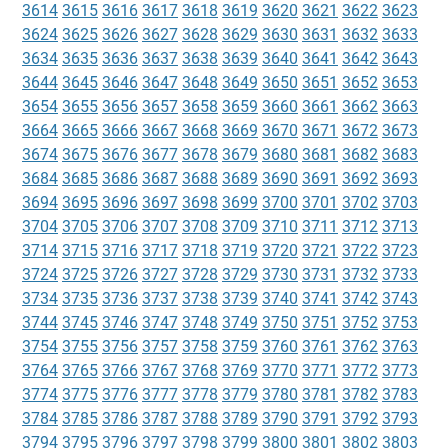
3614
3615
3616
3617
3618
3619
3620
3621
3622
3623
3624
3625
3626
3627
3628
3629
3630
3631
3632
3633
3634
3635
3636
3637
3638
3639
3640
3641
3642
3643
3644
3645
3646
3647
3648
3649
3650
3651
3652
3653
3654
3655
3656
3657
3658
3659
3660
3661
3662
3663
3664
3665
3666
3667
3668
3669
3670
3671
3672
3673
3674
3675
3676
3677
3678
3679
3680
3681
3682
3683
3684
3685
3686
3687
3688
3689
3690
3691
3692
3693
3694
3695
3696
3697
3698
3699
3700
3701
3702
3703
3704
3705
3706
3707
3708
3709
3710
3711
3712
3713
3714
3715
3716
3717
3718
3719
3720
3721
3722
3723
3724
3725
3726
3727
3728
3729
3730
3731
3732
3733
3734
3735
3736
3737
3738
3739
3740
3741
3742
3743
3744
3745
3746
3747
3748
3749
3750
3751
3752
3753
3754
3755
3756
3757
3758
3759
3760
3761
3762
3763
3764
3765
3766
3767
3768
3769
3770
3771
3772
3773
3774
3775
3776
3777
3778
3779
3780
3781
3782
3783
3784
3785
3786
3787
3788
3789
3790
3791
3792
3793
3794
3795
3796
3797
3798
3799
3800
3801
3802
3803