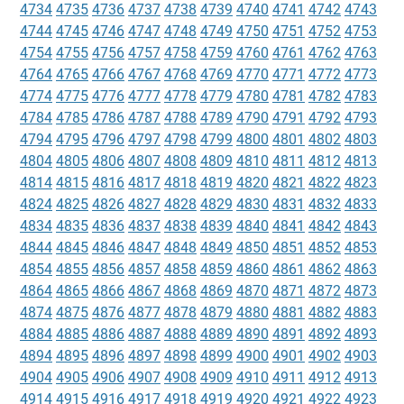
4734
4735
4736
4737
4738
4739
4740
4741
4742
4743
4744
4745
4746
4747
4748
4749
4750
4751
4752
4753
4754
4755
4756
4757
4758
4759
4760
4761
4762
4763
4764
4765
4766
4767
4768
4769
4770
4771
4772
4773
4774
4775
4776
4777
4778
4779
4780
4781
4782
4783
4784
4785
4786
4787
4788
4789
4790
4791
4792
4793
4794
4795
4796
4797
4798
4799
4800
4801
4802
4803
4804
4805
4806
4807
4808
4809
4810
4811
4812
4813
4814
4815
4816
4817
4818
4819
4820
4821
4822
4823
4824
4825
4826
4827
4828
4829
4830
4831
4832
4833
4834
4835
4836
4837
4838
4839
4840
4841
4842
4843
4844
4845
4846
4847
4848
4849
4850
4851
4852
4853
4854
4855
4856
4857
4858
4859
4860
4861
4862
4863
4864
4865
4866
4867
4868
4869
4870
4871
4872
4873
4874
4875
4876
4877
4878
4879
4880
4881
4882
4883
4884
4885
4886
4887
4888
4889
4890
4891
4892
4893
4894
4895
4896
4897
4898
4899
4900
4901
4902
4903
4904
4905
4906
4907
4908
4909
4910
4911
4912
4913
4914
4915
4916
4917
4918
4919
4920
4921
4922
4923